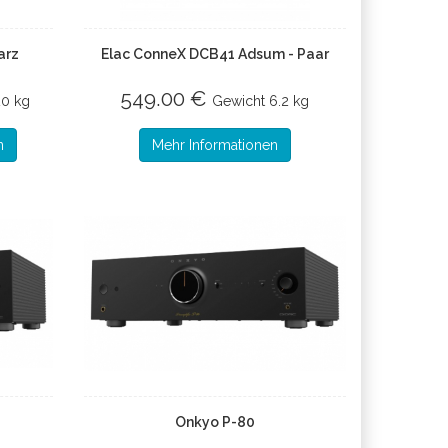
arz
Elac ConneX DCB41 Adsum - Paar
549.00 €
20 kg
Gewicht
6.2 kg
n
Mehr Informationen
Onkyo P-80