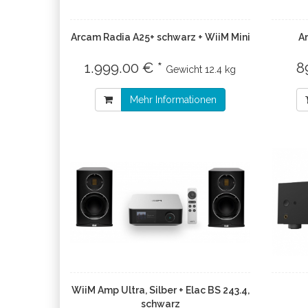
Arcam Radia A25+ schwarz + WiiM Mini
A
1.999.00 € *
8
Gewicht
12.4 kg
Mehr Informationen
WiiM Amp Ultra, Silber + Elac BS 243.4,
schwarz