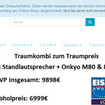
les Einkaufserlebnis. Dabei werden beispielsweise die Session-Infor
nsumfang des Online-Shops eingeschränkt.
Sind Sie damit nicht einverst
er
Heimkino
Car-Hifi
Sparsets
Zubehö