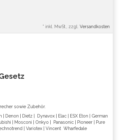
*
inkl. MwSt., zzgl.
Versandkosten
oGesetz
precher sowie Zubehör.
h
|
Denon
|
Dietz
|
Dynavox
|
Elac
|
ESX
Eton
|
German
ubishi
|
Mosconi
|
Onkyo
|
Panasonic
|
Pioneer
|
Pure
echnotrend
|
Variotex
|
Vincent
Wharfedal
e