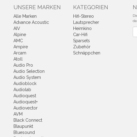
N
UNSERE MARKEN
KATEGORIEN
N
Di
Alle Marken
Hifi-Stereo
da
Advance Acoustic
Lautsprecher
AIV
Heimkino
Ne
Alpine
Car-Hifi
AMC
Sparsets
Ampire
Zubehör
Arcam
Schnäppchen
Atoll
Audio Pro
Audio Selection
Audio System
Audioblock
Audiolab
Audioquest
Audioquest+
Audiovector
AVM
Black Connect
Blaupunkt
Bluesound