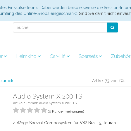
les Einkaufserlebnis. Dabei werden beispielsweise die Session-Infor
nsumfang des Online-Shops eingeschränkt.
Sind Sie damit nicht einverst
er
Heimkino
Car-Hifi
Sparsets
Zubehö
l zurück
Artikel 73 von 174
Audio System X 200 TS
Artikelnummer: Audio System X 200 TS
(0 Kundenmeinungen)
2-Wege Spezial Composystem für VW Bus T5, Touran...