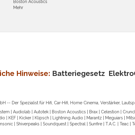
Boston Acoustics
Mehr
iche Hinweise:
Batteriegesetz
Elektr
-- Der Spezialist für Hifi, Car-Hifi, Home Cinema, Verstärker, Lauts
ystem
|
Audiolab
|
Autotek
|
Boston Acoustics
|
Brax
|
Celestion
|
Crunc
dio
|
KEF
|
Kicker
|
Klipsch
|
Lightning Audio
|
Marantz
|
Meguiars
|
Mits
nsonic
|
Shiverpeaks
|
Soundquest
|
Spectral
|
Sunfire
|
T.A.C.
|
Teac
|
T