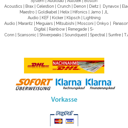
System
|
Audiolab
|
Autotek
|
Boston
Acoustics
|
Brax
|
Celestion
|
Crunch
|
Denon
|
Dietz
|
Dynavox
|
Ela
Maestro
|
Goldkabel
|
Helix
|
Hifonics
|
Jamo
|
JL
Audio
|
KEF
|
Kicker
|
Klipsch
|
Lightning
Audio
|
Marantz
|
Meguiars
|
Mitsubishi
|
Mosconi
|
Onkyo
|
Panason
Digital
|
Rainbow
|
Renegade
|
S-
Conn
|
Scansonic
|
Shiverpeaks
|
Soundquest
|
Spectral
|
Sunfire
|
T.