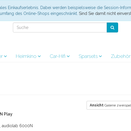
les Einkaufserlebnis. Dabei werden beispielsweise die Session-Infor
nsumfang des Online-Shops eingeschränkt.
Sind Sie damit nicht einverst
er
Heimkino
Car-Hifi
Sparsets
Zubehö
Ansicht
Galerie zweispal
N Play
, audiolab 6000N