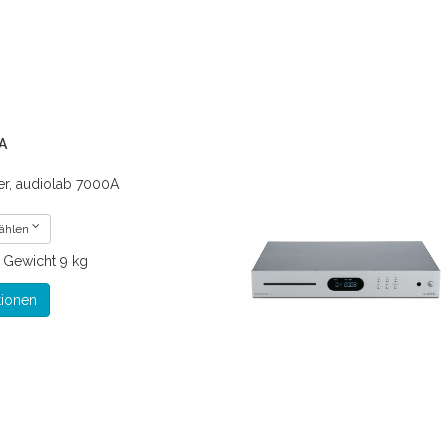
A
er, audiolab 7000A
wählen
€
Gewicht
9 kg
tionen