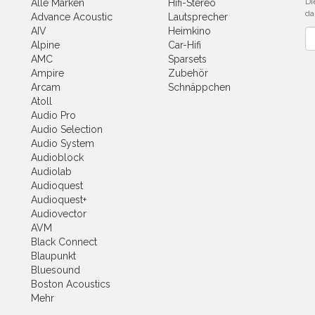
Di
Alle Marken
Hifi-Stereo
da
Advance Acoustic
Lautsprecher
AIV
Heimkino
Ne
Alpine
Car-Hifi
AMC
Sparsets
Ampire
Zubehör
Arcam
Schnäppchen
Atoll
Audio Pro
Audio Selection
Audio System
Audioblock
Audiolab
Audioquest
Audioquest+
Audiovector
AVM
Black Connect
Blaupunkt
Bluesound
Boston Acoustics
Mehr