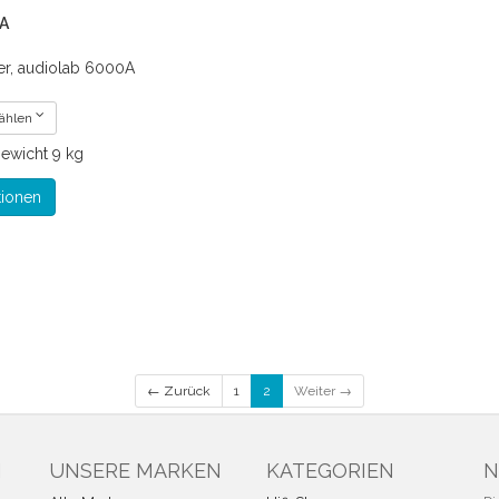
A
er, audiolab 6000A
wählen
ewicht
9 kg
tionen
← Zurück
1
2
Weiter →
N
UNSERE MARKEN
KATEGORIEN
N