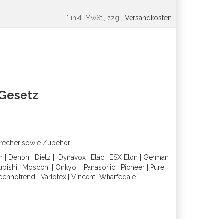
*
inkl. MwSt., zzgl.
Versandkosten
oGesetz
precher sowie Zubehör.
h
|
Denon
|
Dietz
|
Dynavox
|
Elac
|
ESX
Eton
|
German
ubishi
|
Mosconi
|
Onkyo
|
Panasonic
|
Pioneer
|
Pure
echnotrend
|
Variotex
|
Vincent
Wharfedal
e