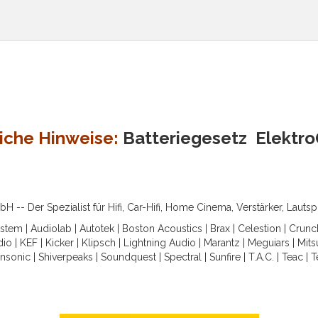
iche Hinweise:
Batteriegesetz
Elektr
-- Der Spezialist für Hifi, Car-Hifi, Home Cinema, Verstärker, Lauts
ystem
|
Audiolab
|
Autotek
|
Boston Acoustics
|
Brax
|
Celestion
|
Crunc
dio
|
KEF
|
Kicker
|
Klipsch
|
Lightning Audio
|
Marantz
|
Meguiars
|
Mits
nsonic
|
Shiverpeaks
|
Soundquest
|
Spectral
|
Sunfire
|
T.A.C.
|
Teac
|
T