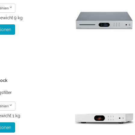
wählen
ewicht
9 kg
tionen
lock
filter
wählen
wicht
1 kg
tionen