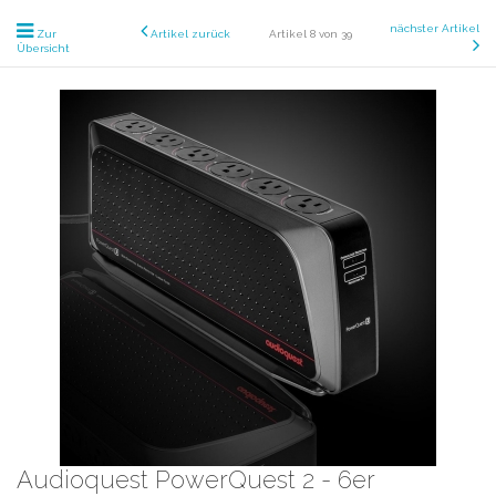
nächster Artikel
Zur
Artikel zurück
Artikel 8 von 39
Übersicht
Audioquest PowerQuest 2 - 6er