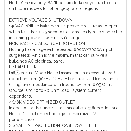
North America only. We'll be sure to keep you up to date
on future models for other geographic regions.
EXTREME VOLTAGE SHUTDOWN
140VAC: Will activate the main power circuit relay to open
within less than 0.25 seconds; automatically resets once the
incoming power is within a safe range.
NON-SACRIFICIAL SURGE PROTECTION
Nothing to damage with repeated 6000V/3000A input
surge tests, which is the maximum that can survive a
building’s AC electrical panel.
LINEAR FILTER
Differential-Mode Noise Dissipation: In excess of 22dB
reduction from 30kHz-1GHz. Filter linearized for dynamic
(rising) line impedance with frequency from 0.05 Ohms
(source) and 10 to 50 Ohm load, (system current
dependent).
4K/8K VIDEO OPTIMIZED OUTLET
In addition to the Linear Filter, this outlet offers additional
Noise-Dissipation technology to maximize TV
performance.
SIGNAL LINE PROTECTION: CABLE/SATELLITE