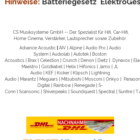
Hinweise:
Batteriegesetz
ElektroGe
CS Musiksysteme GmbH -- Der Spezialist für Hifi, Car-Hifi,
Home Cinema, Verstärker, Lautsprecher sowie Zubehör.
Advance Acoustic
|
AIV
|
Alpine
|
Audio Pro
|
Audio
System
|
Audiolab
|
Autotek
|
Boston
Acoustics
|
Brax
|
Celestion
|
Crunch
|
Denon
|
Dietz
|
Dynavox
|
Ela
Maestro
|
Goldkabel
|
Helix
|
Hifonics
|
Jamo
|
JL
Audio
|
KEF
|
Kicker
|
Klipsch
|
Lightning
Audio
|
Marantz
|
Meguiars
|
Mitsubishi
|
Mosconi
|
Onkyo
|
Panason
Digital
|
Rainbow
|
Renegade
|
S-
Conn
|
Scansonic
|
Shiverpeaks
|
Soundquest
|
Spectral
|
Sunfire
|
T.