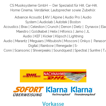
CS Musiksysteme GmbH -- Der Spezialist für Hifi, Car-Hifi,
Home Cinema, Verstärker, Lautsprecher sowie Zubehör.
Advance Acoustic
|
AIV
|
Alpine
|
Audio Pro
|
Audio
System
|
Audiolab
|
Autotek
|
Boston
Acoustics
|
Brax
|
Celestion
|
Crunch
|
Denon
|
Dietz
|
Dynavox
|
Ela
Maestro
|
Goldkabel
|
Helix
|
Hifonics
|
Jamo
|
JL
Audio
|
KEF
|
Kicker
|
Klipsch
|
Lightning
Audio
|
Marantz
|
Meguiars
|
Mitsubishi
|
Mosconi
|
Onkyo
|
Panason
Digital
|
Rainbow
|
Renegade
|
S-
Conn
|
Scansonic
|
Shiverpeaks
|
Soundquest
|
Spectral
|
Sunfire
|
T.