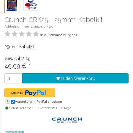
Crunch CRK25 - 25mm² Kabelkit
Artikelnummer: crunch_crk25
(0 Kundenmeinungen)
25mm² Kabelkit
Gewicht: 2 kg
49.99
€
*
In den Warenkorb
?
Warenkorb in PayPal anzeigen
Sofort lieferbar
Lieferzeit: 1 - 2 Tage
Vergleichen