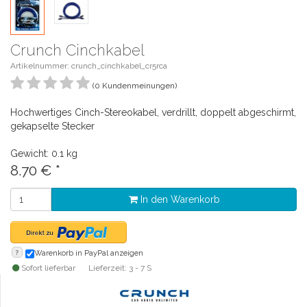
Crunch Cinchkabel
Artikelnummer: crunch_cinchkabel_cr5rca
(0 Kundenmeinungen)
Hochwertiges Cinch-Stereokabel, verdrillt, doppelt abgeschirmt,
gekapselte Stecker
Gewicht: 0.1 kg
8.70
€
*
In den Warenkorb
?
Warenkorb in PayPal anzeigen
Sofort lieferbar
Lieferzeit: 3 - 7 S