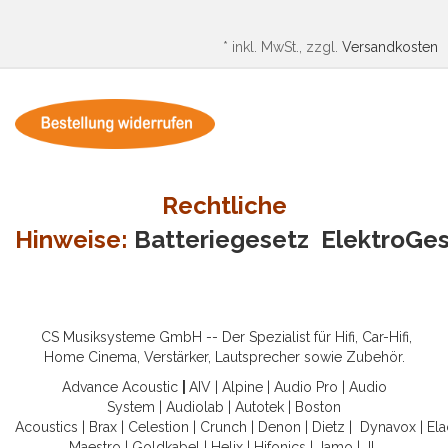
*
inkl. MwSt., zzgl.
Versandkosten
Rechtliche
Hinweise:
Batteriegesetz
ElektroGe
CS Musiksysteme GmbH -- Der Spezialist für Hifi, Car-Hifi,
Home Cinema, Verstärker, Lautsprecher sowie Zubehör.
Advance Acoustic
|
AIV
|
Alpine
|
Audio Pro
|
Audio
System
|
Audiolab
|
Autotek
|
Boston
Acoustics
|
Brax
|
Celestion
|
Crunch
|
Denon
|
Dietz
|
Dynavox
|
Ela
Maestro
|
Goldkabel
|
Helix
|
Hifonics
|
Jamo
|
JL