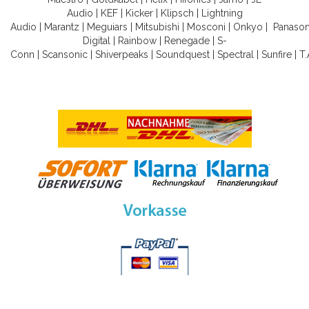
Audio
|
KEF
|
Kicker
|
Klipsch
|
Lightning
Audio
|
Marantz
|
Meguiars
|
Mitsubishi
|
Mosconi
|
Onkyo
|
Panason
Digital
|
Rainbow
|
Renegade
|
S-
Conn
|
Scansonic
|
Shiverpeaks
|
Soundquest
|
Spectral
|
Sunfire
|
T.