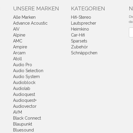
N
UNSERE MARKEN
KATEGORIEN
N
Di
Alle Marken
Hifi-Stereo
da
Advance Acoustic
Lautsprecher
AIV
Heimkino
Ne
Alpine
Car-Hifi
AMC
Sparsets
Ampire
Zubehör
Arcam
Schnäppchen
Atoll
Audio Pro
Audio Selection
Audio System
Audioblock
Audiolab
Audioquest
Audioquest+
Audiovector
AVM
Black Connect
Blaupunkt
Bluesound