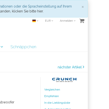
Schließen
×
mationen oder die Spracheinstellung auf Ihrem
anden, klicken Sie bitte hier.
EUR
Anmelden
r
Schnäppchen
nächster Artikel
Vergleichen
Empfehlen
Subwoofer
In die Lieblingsliste