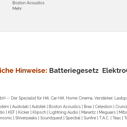
Boston Acoustics
Mehr
iche Hinweise:
Batteriegesetz
Elektr
-- Der Spezialist für Hifi, Car-Hifi, Home Cinema, Verstärker, Lauts
ystem
|
Audiolab
|
Autotek
|
Boston Acoustics
|
Brax
|
Celestion
|
Crunc
dio
|
KEF
|
Kicker
|
Klipsch
|
Lightning Audio
|
Marantz
|
Meguiars
|
Mits
nsonic
|
Shiverpeaks
|
Soundquest
|
Spectral
|
Sunfire
|
T.A.C.
|
Teac
|
T