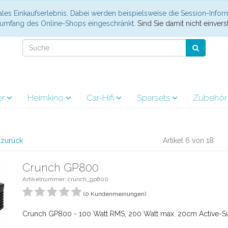
les Einkaufserlebnis. Dabei werden beispielsweise die Session-Infor
nsumfang des Online-Shops eingeschränkt.
Sind Sie damit nicht einverst
er
Heimkino
Car-Hifi
Sparsets
Zubehö
l zurück
Artikel 6 von 18
Crunch GP800
Artikelnummer: crunch_gp800
(0 Kundenmeinungen)
Crunch GP800 - 100 Watt RMS, 200 Watt max. 20cm Active-