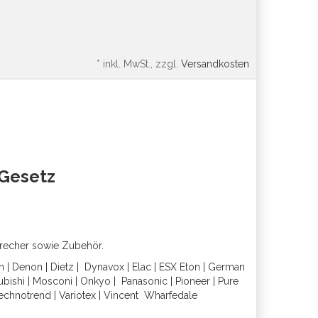
*
inkl. MwSt., zzgl.
Versandkosten
oGesetz
precher sowie Zubehör.
h
|
Denon
|
Dietz
|
Dynavox
|
Elac
|
ESX
Eton
|
German
ubishi
|
Mosconi
|
Onkyo
|
Panasonic
|
Pioneer
|
Pure
echnotrend
|
Variotex
|
Vincent
Wharfedal
e