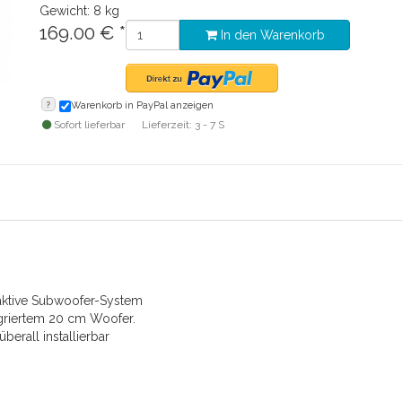
Gewicht: 8 kg
169.00
€
*
In den Warenkorb
?
Warenkorb in PayPal anzeigen
Sofort lieferbar
Lieferzeit: 3 - 7 S
aktive Subwoofer-System
griertem 20 cm Woofer.
erall installierbar