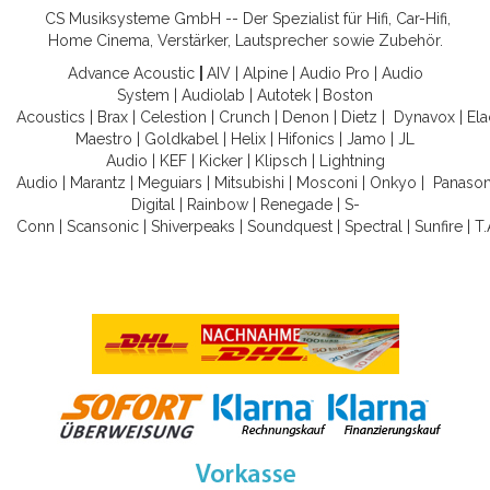
CS Musiksysteme GmbH -- Der Spezialist für Hifi, Car-Hifi,
Home Cinema, Verstärker, Lautsprecher sowie Zubehör.
Advance Acoustic
|
AIV
|
Alpine
|
Audio Pro
|
Audio
System
|
Audiolab
|
Autotek
|
Boston
Acoustics
|
Brax
|
Celestion
|
Crunch
|
Denon
|
Dietz
|
Dynavox
|
Ela
Maestro
|
Goldkabel
|
Helix
|
Hifonics
|
Jamo
|
JL
Audio
|
KEF
|
Kicker
|
Klipsch
|
Lightning
Audio
|
Marantz
|
Meguiars
|
Mitsubishi
|
Mosconi
|
Onkyo
|
Panason
Digital
|
Rainbow
|
Renegade
|
S-
Conn
|
Scansonic
|
Shiverpeaks
|
Soundquest
|
Spectral
|
Sunfire
|
T.