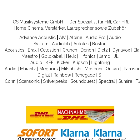
CS Musiksysteme GmbH -- Der Spezialist für Hifi, Car-Hifi,
Home Cinema, Verstärker, Lautsprecher sowie Zubehör.
Advance Acoustic
|
AIV
|
Alpine
|
Audio Pro
|
Audio
System
|
Audiolab
|
Autotek
|
Boston
Acoustics
|
Brax
|
Celestion
|
Crunch
|
Denon
|
Dietz
|
Dynavox
|
Ela
Maestro
|
Goldkabel
|
Helix
|
Hifonics
|
Jamo
|
JL
Audio
|
KEF
|
Kicker
|
Klipsch
|
Lightning
Audio
|
Marantz
|
Meguiars
|
Mitsubishi
|
Mosconi
|
Onkyo
|
Panason
Digital
|
Rainbow
|
Renegade
|
S-
Conn
|
Scansonic
|
Shiverpeaks
|
Soundquest
|
Spectral
|
Sunfire
|
T.