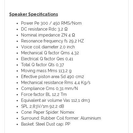
Speaker Specifications
Power Pe 300 / 450 RMS/Nom
DC resistance Rdc 3,2 Ω
Nominal impedance ZN 4 Ω
Resonance frequency fs 29,2 HZ
Voice coil diameter 2,0 inch
Mechanical Q factor Qms 4,32
Electrical Q factor Qes 0,41
Total Q factor Qts 0,37
Moving mass Mms 113,2 g
Effective piston area Sd 490 cm2
Mechanical resistance Rms 4,4 Kg/s
Compliance Cms 0,31 mm/N
Force factor BL 12,2 Tm
Equivalent air volume Vas 112,1 dm3
SPL 2,83V/1m 92,2 dB
Cone: Paper Spider: Nomex
Surround: Rubber Coil former: Aluminium
Basket: Steel Dust cap: PP