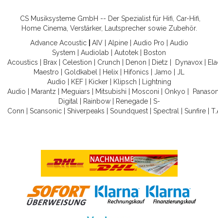
CS Musiksysteme GmbH -- Der Spezialist für Hifi, Car-Hifi,
Home Cinema, Verstärker, Lautsprecher sowie Zubehör.
Advance Acoustic
|
AIV
|
Alpine
|
Audio Pro
|
Audio
System
|
Audiolab
|
Autotek
|
Boston
Acoustics
|
Brax
|
Celestion
|
Crunch
|
Denon
|
Dietz
|
Dynavox
|
Ela
Maestro
|
Goldkabel
|
Helix
|
Hifonics
|
Jamo
|
JL
Audio
|
KEF
|
Kicker
|
Klipsch
|
Lightning
Audio
|
Marantz
|
Meguiars
|
Mitsubishi
|
Mosconi
|
Onkyo
|
Panason
Digital
|
Rainbow
|
Renegade
|
S-
Conn
|
Scansonic
|
Shiverpeaks
|
Soundquest
|
Spectral
|
Sunfire
|
T.