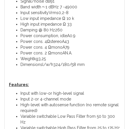
Signal/noise dB91
Band width +-1 dBHz 7 -49000
Input sensitivityVrms0,2-8
Low input impedance Ω 10 k
High input impedance Ω 33
Damping @ 80 Hz260
Power consumption, idleA0.9
Power cons. 4ΩstereoA43
Power cons. 4 ΩmonoA79
Power cons. 2 ΩmonoAN.A.
Weightkg3,25
Dimensionsl/w/h324/180/58 mm
Features:
Input with low-or high-level signal
Input 2-or 4-channel mode
High-level with autosense function (no remote signal
required)
Variable switchable Low Pass Filter from 50 to 300
Hz
Variable switchable High Pass Filter from 25 to 175 Hz