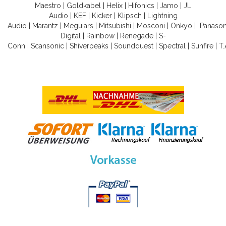
Maestro
|
Goldkabel
|
Helix
|
Hifonics
|
Jamo
|
JL
Audio
|
KEF
|
Kicker
|
Klipsch
|
Lightning
Audio
|
Marantz
|
Meguiars
|
Mitsubishi
|
Mosconi
|
Onkyo
|
Panason
Digital
|
Rainbow
|
Renegade
|
S-
Conn
|
Scansonic
|
Shiverpeaks
|
Soundquest
|
Spectral
|
Sunfire
|
T.