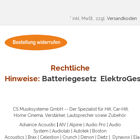
*
inkl. MwSt., zzgl.
Versandkosten
Rechtliche
Hinweise:
Batteriegesetz
ElektroGe
CS Musiksysteme GmbH -- Der Spezialist für Hifi, Car-Hifi,
Home Cinema, Verstärker, Lautsprecher sowie Zubehör.
Advance Acoustic
|
AIV
|
Alpine
|
Audio Pro
|
Audio
System
|
Audiolab
|
Autotek
|
Boston
Acoustics
|
Brax
|
Celestion
|
Crunch
|
Denon
|
Dietz
|
Dynavox
|
Ela