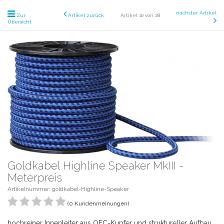
nächster Artikel
Zur
Artikel zurück
Artikel 10 von 28
Übersicht
Goldkabel Highline Speaker MkIII -
Meterpreis
Artikelnummer: goldkabel-Highline-Speaker
(0 Kundenmeinungen)
hochreiner Innenleiter aus OFC-Kupfer und struktureller Aufbau