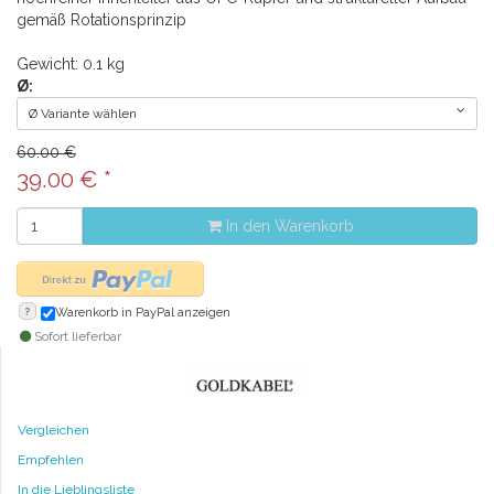
gemäß Rotationsprinzip
Gewicht: 0.1 kg
Ø:
Ø Variante wählen
60.00 €
39.00
€
*
In den Warenkorb
?
Warenkorb in PayPal anzeigen
Sofort lieferbar
Vergleichen
Empfehlen
In die Lieblingsliste