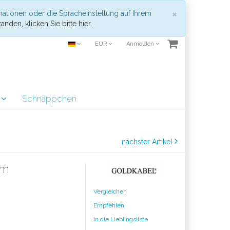
Schließen
×
mationen oder die Spracheinstellung auf Ihrem
anden, klicken Sie bitte hier.
EUR
Anmelden
r
Schnäppchen
nächster Artikel
1m
Vergleichen
Empfehlen
In die Lieblingsliste