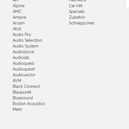
AIV
Heimkino
Ne
Alpine
Car-Hifi
AMC
Sparsets
Ampire
Zubehör
Arcam
Schnäppchen
Atoll
Audio Pro
Audio Selection
Audio System
Audioblock
Audiolab
Audioquest
Audioquest+
Audiovector
AVM
Black Connect
Blaupunkt
Bluesound
Boston Acoustics
Mehr