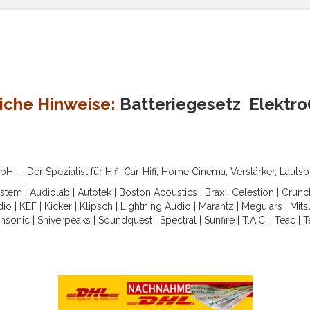
iche Hinweise:
Batteriegesetz
Elektr
-- Der Spezialist für Hifi, Car-Hifi, Home Cinema, Verstärker, Lauts
ystem
|
Audiolab
|
Autotek
|
Boston Acoustics
|
Brax
|
Celestion
|
Crunc
dio
|
KEF
|
Kicker
|
Klipsch
|
Lightning Audio
|
Marantz
|
Meguiars
|
Mits
nsonic
|
Shiverpeaks
|
Soundquest
|
Spectral
|
Sunfire
|
T.A.C.
|
Teac
|
T