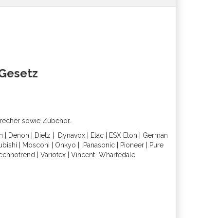
oGesetz
precher sowie Zubehör.
h
|
Denon
|
Dietz
|
Dynavox
|
Elac
|
ESX
Eton
|
German
ubishi
|
Mosconi
|
Onkyo
|
Panasonic
|
Pioneer
|
Pure
echnotrend
|
Variotex
|
Vincent
Wharfedal
e