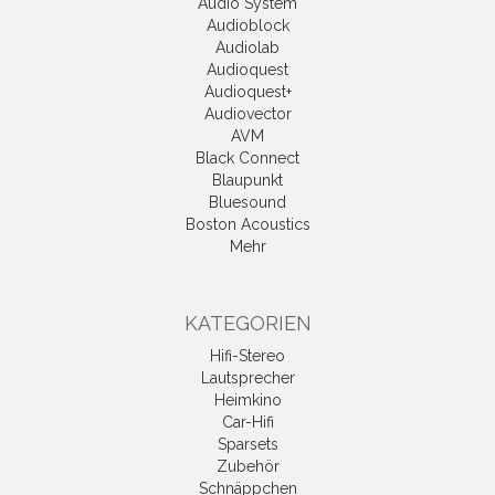
Audio System
Audioblock
Audiolab
Audioquest
Audioquest+
Audiovector
AVM
Black Connect
Blaupunkt
Bluesound
Boston Acoustics
Mehr
KATEGORIEN
Hifi-Stereo
Lautsprecher
Heimkino
Car-Hifi
Sparsets
Zubehör
Schnäppchen