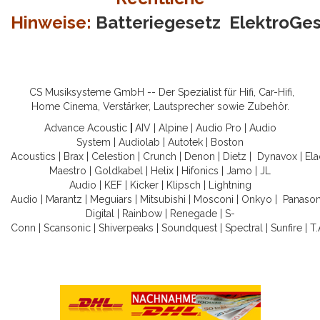
Hinweise:
Batteriegesetz
ElektroGe
CS Musiksysteme GmbH -- Der Spezialist für Hifi, Car-Hifi,
Home Cinema, Verstärker, Lautsprecher sowie Zubehör.
Advance Acoustic
|
AIV
|
Alpine
|
Audio Pro
|
Audio
System
|
Audiolab
|
Autotek
|
Boston
Acoustics
|
Brax
|
Celestion
|
Crunch
|
Denon
|
Dietz
|
Dynavox
|
Ela
Maestro
|
Goldkabel
|
Helix
|
Hifonics
|
Jamo
|
JL
Audio
|
KEF
|
Kicker
|
Klipsch
|
Lightning
Audio
|
Marantz
|
Meguiars
|
Mitsubishi
|
Mosconi
|
Onkyo
|
Panason
Digital
|
Rainbow
|
Renegade
|
S-
Conn
|
Scansonic
|
Shiverpeaks
|
Soundquest
|
Spectral
|
Sunfire
|
T.