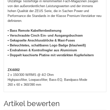
Unzählige Testerfolge in renommierten Fach-Magazinen zeugen
von den außerordentlichen Leistungswerten und der immens
hohen Qualität der ZEUS Serie, die in Sachen Power und
Performance die Standards in der Klasse Premium-Verstärker neu
definieren.
• Bass Remote Kabelfernbedienung
• Verschraubte Cinch Ein- und Ausgangsbuchsen
• Gekapselte Anschlussblöcke & Maxi-Fuses
• Beleuchtetes, schaltbares Logo Badge (blau/weiß)
• Endrahmen & Kontrollregler aus Aluminium
• Doppelt kaschierte Platine mit verstärkten Kupferleitern
ZXi6002
2 x 150/300 W/RMS @ 4/2 Ohm
Highpassfilter, Lowpassfilter, Bass-EQ, Bandpass-Mode
260 x 60 x 360/390 mm
Artikel bewerten