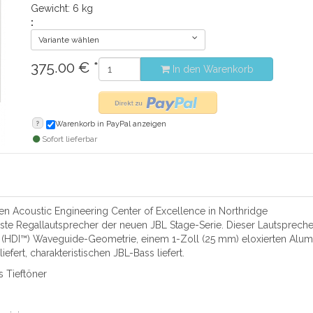
Gewicht: 6 kg
:
Variante wählen
375.00
€
*
In den Warenkorb
?
Warenkorb in PayPal anzeigen
Sofort lieferbar
n Acoustic Engineering Center of Excellence in Northridge
einste Regallautsprecher der neuen JBL Stage-Serie. Dieser Lautsprec
ng (HDI™) Waveguide-Geometrie, einem 1-Zoll (25 mm) eloxierten Alum
efert, charakteristischen JBL-Bass liefert.
 Tieftöner