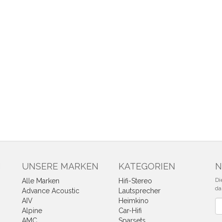
N
UNSERE MARKEN
KATEGORIEN
N
Di
Alle Marken
Hifi-Stereo
da
Advance Acoustic
Lautsprecher
AIV
Heimkino
Ne
Alpine
Car-Hifi
AMC
Sparsets