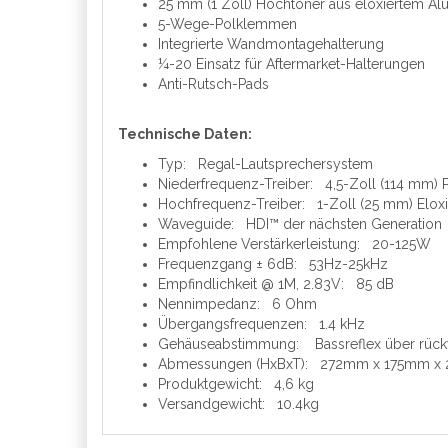
25 mm (1 Zoll) Hochtöner aus eloxiertem A
5-Wege-Polklemmen
Integrierte Wandmontagehalterung
¼-20 Einsatz für Aftermarket-Halterungen
Anti-Rutsch-Pads
Technische Daten:
Typ: Regal-Lautsprechersystem
Niederfrequenz-Treiber: 4,5-Zoll (114 mm)
Hochfrequenz-Treiber: 1-Zoll (25 mm) Elox
Waveguide: HDI™ der nächsten Generation
Empfohlene Verstärkerleistung: 20-125W
Frequenzgang ± 6dB: 53Hz-25kHz
Empfindlichkeit @ 1M, 2.83V: 85 dB
Nennimpedanz: 6 Ohm
Übergangsfrequenzen: 1.4 kHz
Gehäuseabstimmung: Bassreflex über rückw
Abmessungen (HxBxT): 272mm x 175mm x 217m
Produktgewicht: 4,6 kg
Versandgewicht: 10.4kg