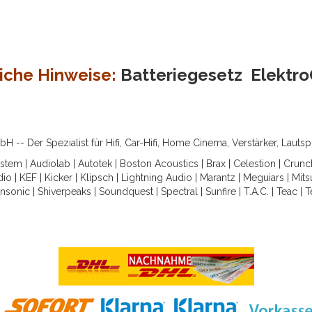
iche Hinweise:
Batteriegesetz
Elektr
-- Der Spezialist für Hifi, Car-Hifi, Home Cinema, Verstärker, Lauts
ystem
|
Audiolab
|
Autotek
|
Boston Acoustics
|
Brax
|
Celestion
|
Crunc
dio
|
KEF
|
Kicker
|
Klipsch
|
Lightning Audio
|
Marantz
|
Meguiars
|
Mits
nsonic
|
Shiverpeaks
|
Soundquest
|
Spectral
|
Sunfire
|
T.A.C.
|
Teac
|
T