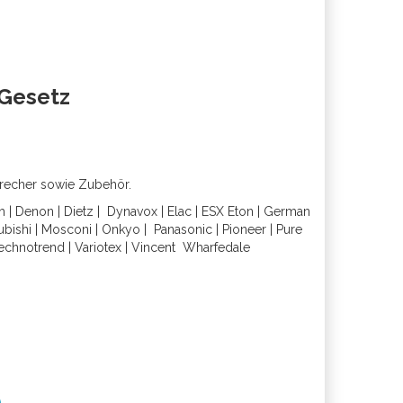
oGesetz
precher sowie Zubehör.
h
|
Denon
|
Dietz
|
Dynavox
|
Elac
|
ESX
Eton
|
German
ubishi
|
Mosconi
|
Onkyo
|
Panasonic
|
Pioneer
|
Pure
echnotrend
|
Variotex
|
Vincent
Wharfedal
e