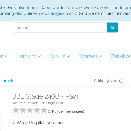
les Einkaufserlebnis. Dabei werden beispielsweise die Session-Infor
nsumfang des Online-Shops eingeschränkt.
Sind Sie damit nicht einverst
er
Heimkino
Car-Hifi
Sparsets
Zubehö
l zurück
Artikel 9 von 13
JBL Stage 240B - Paar
Artikelnummer: JBL Stage 240B
(0 Kundenmeinungen)
2-Wege Regallautsprecher