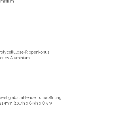
luminium
 Polycellulose-Rippenkonus
iertes Aluminium
ärtig abstrahlende Tuneröffnung
m (10.7in x 6.9in x 8.5in)