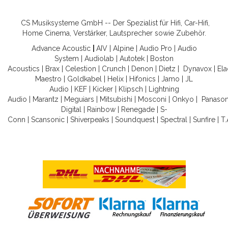
CS Musiksysteme GmbH -- Der Spezialist für Hifi, Car-Hifi,
Home Cinema, Verstärker, Lautsprecher sowie Zubehör.
Advance Acoustic
|
AIV
|
Alpine
|
Audio Pro
|
Audio
System
|
Audiolab
|
Autotek
|
Boston
Acoustics
|
Brax
|
Celestion
|
Crunch
|
Denon
|
Dietz
|
Dynavox
|
Ela
Maestro
|
Goldkabel
|
Helix
|
Hifonics
|
Jamo
|
JL
Audio
|
KEF
|
Kicker
|
Klipsch
|
Lightning
Audio
|
Marantz
|
Meguiars
|
Mitsubishi
|
Mosconi
|
Onkyo
|
Panason
Digital
|
Rainbow
|
Renegade
|
S-
Conn
|
Scansonic
|
Shiverpeaks
|
Soundquest
|
Spectral
|
Sunfire
|
T.