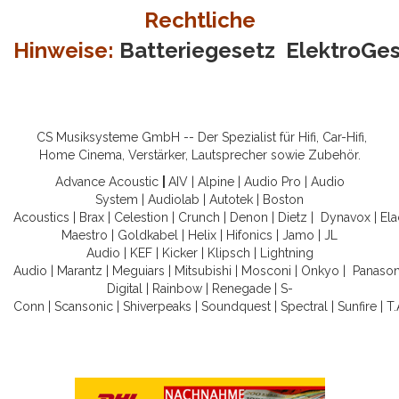
Rechtliche
Hinweise:
Batteriegesetz
ElektroGe
CS Musiksysteme GmbH -- Der Spezialist für Hifi, Car-Hifi,
Home Cinema, Verstärker, Lautsprecher sowie Zubehör.
Advance Acoustic
|
AIV
|
Alpine
|
Audio Pro
|
Audio
System
|
Audiolab
|
Autotek
|
Boston
Acoustics
|
Brax
|
Celestion
|
Crunch
|
Denon
|
Dietz
|
Dynavox
|
Ela
Maestro
|
Goldkabel
|
Helix
|
Hifonics
|
Jamo
|
JL
Audio
|
KEF
|
Kicker
|
Klipsch
|
Lightning
Audio
|
Marantz
|
Meguiars
|
Mitsubishi
|
Mosconi
|
Onkyo
|
Panason
Digital
|
Rainbow
|
Renegade
|
S-
Conn
|
Scansonic
|
Shiverpeaks
|
Soundquest
|
Spectral
|
Sunfire
|
T.