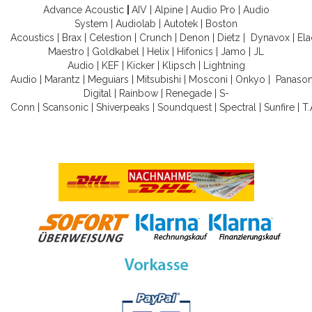
Advance Acoustic
|
AIV
|
Alpine
|
Audio Pro
|
Audio
System
|
Audiolab
|
Autotek
|
Boston
Acoustics
|
Brax
|
Celestion
|
Crunch
|
Denon
|
Dietz
|
Dynavox
|
Ela
Maestro
|
Goldkabel
|
Helix
|
Hifonics
|
Jamo
|
JL
Audio
|
KEF
|
Kicker
|
Klipsch
|
Lightning
Audio
|
Marantz
|
Meguiars
|
Mitsubishi
|
Mosconi
|
Onkyo
|
Panason
Digital
|
Rainbow
|
Renegade
|
S-
Conn
|
Scansonic
|
Shiverpeaks
|
Soundquest
|
Spectral
|
Sunfire
|
T.