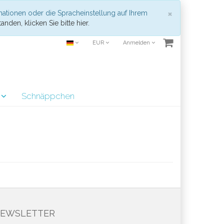
Schließen
×
mationen oder die Spracheinstellung auf Ihrem
anden, klicken Sie bitte hier.
EUR
Anmelden
r
Schnäppchen
EWSLETTER