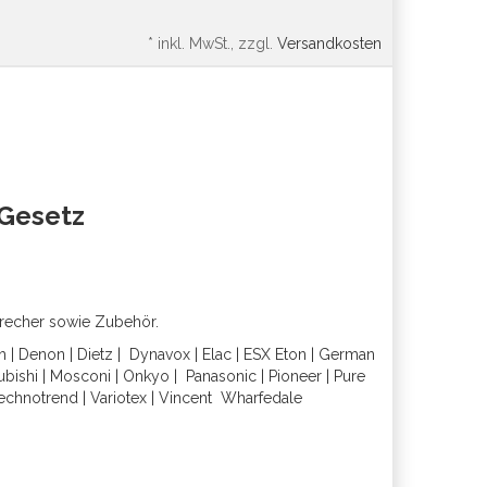
*
inkl. MwSt., zzgl.
Versandkosten
oGesetz
precher sowie Zubehör.
h
|
Denon
|
Dietz
|
Dynavox
|
Elac
|
ESX
Eton
|
German
ubishi
|
Mosconi
|
Onkyo
|
Panasonic
|
Pioneer
|
Pure
echnotrend
|
Variotex
|
Vincent
Wharfedal
e