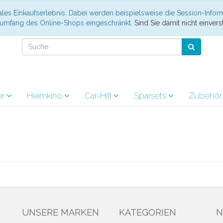
les Einkaufserlebnis. Dabei werden beispielsweise die Session-Infor
nsumfang des Online-Shops eingeschränkt.
Sind Sie damit nicht einverst
er
Heimkino
Car-Hifi
Sparsets
Zubehö
N
UNSERE MARKEN
KATEGORIEN
N