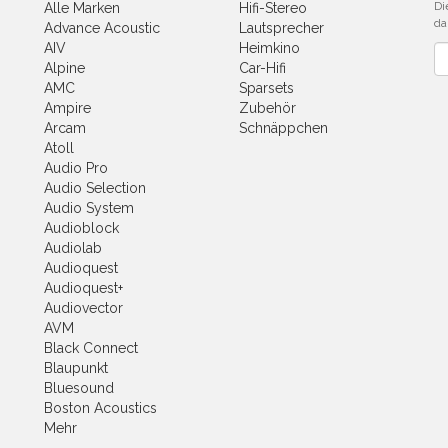
Di
Alle Marken
Hifi-Stereo
da
Advance Acoustic
Lautsprecher
AIV
Heimkino
Ne
Alpine
Car-Hifi
AMC
Sparsets
Ampire
Zubehör
Arcam
Schnäppchen
Atoll
Audio Pro
Audio Selection
Audio System
Audioblock
Audiolab
Audioquest
Audioquest+
Audiovector
AVM
Black Connect
Blaupunkt
Bluesound
Boston Acoustics
Mehr