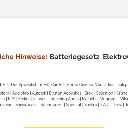
iche Hinweise:
Batteriegesetz
Elektr
-- Der Spezialist für Hifi, Car-Hifi, Home Cinema, Verstärker, Lauts
ystem
|
Audiolab
|
Autotek
|
Boston Acoustics
|
Brax
|
Celestion
|
Crunc
dio
|
KEF
|
Kicker
|
Klipsch
|
Lightning Audio
|
Marantz
|
Meguiars
|
Mits
nsonic
|
Shiverpeaks
|
Soundquest
|
Spectral
|
Sunfire
|
T.A.C.
|
Teac
|
T