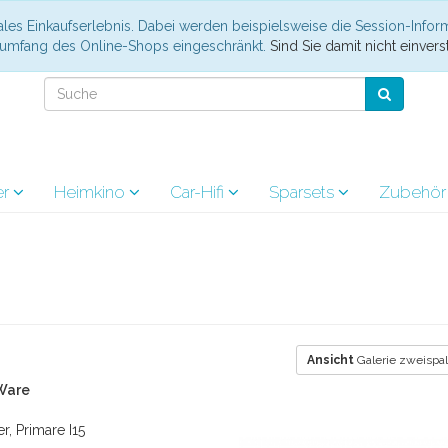
les Einkaufserlebnis. Dabei werden beispielsweise die Session-Infor
nsumfang des Online-Shops eingeschränkt.
Sind Sie damit nicht einverst
er
Heimkino
Car-Hifi
Sparsets
Zubehö
Ansicht
Galerie zweispal
-Ware
r, Primare I15