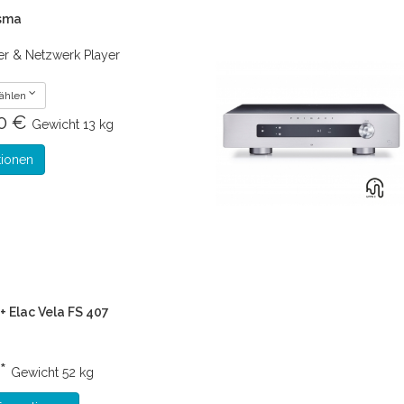
isma
er & Netzwerk Player
wählen
00 €
Gewicht
13 kg
tionen
+ Elac Vela FS 407
 *
Gewicht
52 kg