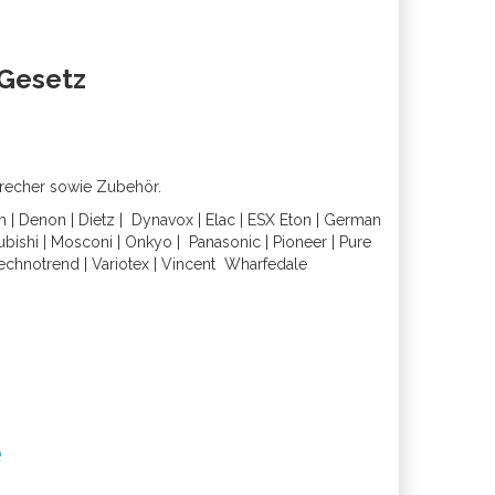
oGesetz
precher sowie Zubehör.
h
|
Denon
|
Dietz
|
Dynavox
|
Elac
|
ESX
Eton
|
German
ubishi
|
Mosconi
|
Onkyo
|
Panasonic
|
Pioneer
|
Pure
echnotrend
|
Variotex
|
Vincent
Wharfedal
e