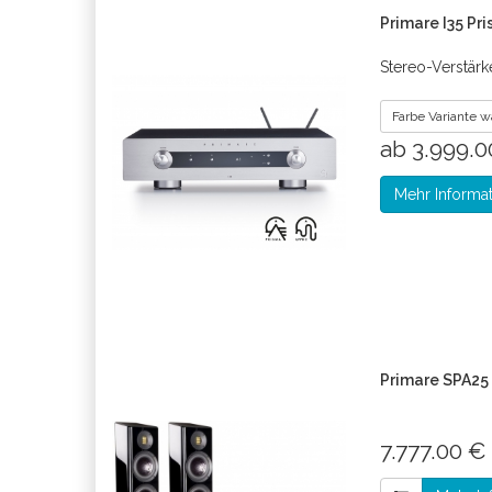
Primare I35 Pr
Stereo-Verstärk
Farbe Variante 
ab 3.999.
Mehr Informa
Primare SPA25 
7.777.00 €