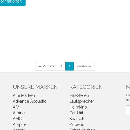
formationen
← Zurück
1
2
Weiter →
N
UNSERE MARKEN
KATEGORIEN
N
Di
Alle Marken
Hifi-Stereo
da
Advance Acoustic
Lautsprecher
AIV
Heimkino
Ne
Alpine
Car-Hifi
AMC
Sparsets
Ampire
Zubehör