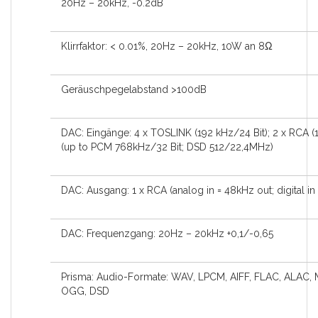
20Hz – 20kHz, -0.2dB
Klirrfaktor: < 0.01%, 20Hz – 20kHz, 10W an 8Ω
Geräuschpegelabstand >100dB
DAC: Eingänge: 4 x TOSLINK (192 kHz/24 Bit); 2 x RCA 
(up to PCM 768kHz/32 Bit; DSD 512/22,4MHz)
DAC: Ausgang: 1 x RCA (analog in = 48kHz out; digital in
DAC: Frequenzgang: 20Hz – 20kHz +0,1/-0,65
Prisma: Audio-Formate: WAV, LPCM, AIFF, FLAC, ALAC,
OGG, DSD