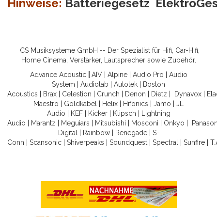
Hinweise:
Batteriegesetz
ElektroGe
CS Musiksysteme GmbH -- Der Spezialist für Hifi, Car-Hifi,
Home Cinema, Verstärker, Lautsprecher sowie Zubehör.
Advance Acoustic
|
AIV
|
Alpine
|
Audio Pro
|
Audio
System
|
Audiolab
|
Autotek
|
Boston
Acoustics
|
Brax
|
Celestion
|
Crunch
|
Denon
|
Dietz
|
Dynavox
|
Ela
Maestro
|
Goldkabel
|
Helix
|
Hifonics
|
Jamo
|
JL
Audio
|
KEF
|
Kicker
|
Klipsch
|
Lightning
Audio
|
Marantz
|
Meguiars
|
Mitsubishi
|
Mosconi
|
Onkyo
|
Panason
Digital
|
Rainbow
|
Renegade
|
S-
Conn
|
Scansonic
|
Shiverpeaks
|
Soundquest
|
Spectral
|
Sunfire
|
T.