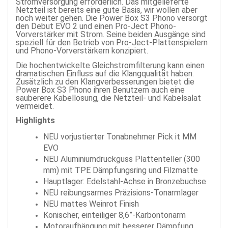
Stromversorgung erforderlich. Das mitgelieferte
Netzteil ist bereits eine gute Basis, wir wollen aber
noch weiter gehen. Die Power Box S3 Phono versorgt
den Debut EVO 2 und einen Pro-Ject Phono-
Vorverstärker mit Strom. Seine beiden Ausgänge sind
speziell für den Betrieb von Pro-Ject-Plattenspielern
und Phono-Vorverstärkern konzipiert.
Die hochentwickelte Gleichstromfilterung kann einen
dramatischen Einfluss auf die Klangqualität haben.
Zusätzlich zu den Klangverbesserungen bietet die
Power Box S3 Phono ihren Benutzern auch eine
sauberere Kabellösung, die Netzteil- und Kabelsalat
vermeidet.
Highlights
NEU vorjustierter Tonabnehmer Pick it MM
EVO
NEU Aluminiumdruckguss Plattenteller (300
mm) mit TPE Dämpfungsring und Filzmatte
Hauptlager: Edelstahl-Achse in Bronzebuchse
NEU reibungsarmes Präzisions-Tonarmlager
NEU mattes Weinrot Finish
Konischer, einteiliger 8,6”-Karbontonarm
Motoraufhängung mit besserer Dämpfung