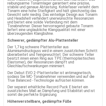
reibungsarme Tonarmlager garantiert eine präzise,
stabile und genaue Abtastung. Kohlefaser verleiht dem
Tonarm eine hohe Steifigkeit und hält gleichzeitig das
Gewicht sehr niedrig. Das einteilige Design aus Tonarm
und Headshell verhindert unerwünschte Resonanzen
und bietet eine solide Verbindung mit dem
Tonabnehmer. Dieser hervorragend gebaute Tonarm
liefert eine unglaubliche Klangqualität mit einer
überzeugenden Klangbühne.
Schwerer, gedämpfter Alu-Plattenteller
Der 1,7 kg schwere Plattenteller aus
Aluminiumdruckguss wird in einem zusätzlichen Schritt
überarbeitet und feingewuchtet. Der schwere Teller
besitzt innen einen Ring aus TPE (thermoplastisches
Elastomer), der Resonanzen dämpft und
Gleichlaufschwankungen minimiert.
Der Debut EVO 2-Plattenteller ist antimagnetisch,
sodass Sie MC-Tonabnehmer verwenden und auf die
True Balanced -Technologie aufrüsten können.
Der separat erhältliche Record Puck E bietet ein
zusätzliches Maß an Dämpfung und Stabilität und ist
somit die perfekte Ergänzung.
Höhenverstellbare, gedämpfte Füße