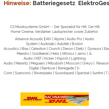
Hinweise:
Batteriegesetz
ElektroGe
CS Musiksysteme GmbH -- Der Spezialist für Hifi, Car-Hifi,
Home Cinema, Verstärker, Lautsprecher sowie Zubehör.
Advance Acoustic
|
AIV
|
Alpine
|
Audio Pro
|
Audio
System
|
Audiolab
|
Autotek
|
Boston
Acoustics
|
Brax
|
Celestion
|
Crunch
|
Denon
|
Dietz
|
Dynavox
|
Ela
Maestro
|
Goldkabel
|
Helix
|
Hifonics
|
Jamo
|
JL
Audio
|
KEF
|
Kicker
|
Klipsch
|
Lightning
Audio
|
Marantz
|
Meguiars
|
Mitsubishi
|
Mosconi
|
Onkyo
|
Panason
Digital
|
Rainbow
|
Renegade
|
S-
Conn
|
Scansonic
|
Shiverpeaks
|
Soundquest
|
Spectral
|
Sunfire
|
T.