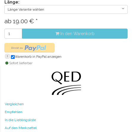
Länge:
Länge Variante wählen
ab
19.00
€
*
In den Warenkorb
?
Warenkorb in PayPal anzeigen
Sofort lieferbar
Vergleichen
Empfehlen
In die Lieblingsliste
Auf den Merkzettel