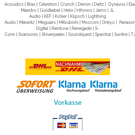
Acoustics
|
Brax
|
Celestion
|
Crunch
|
Denon
|
Dietz
|
Dynavox
|
Ela
Maestro
|
Goldkabel
|
Helix
|
Hifonics
|
Jamo
|
JL
Audio
|
KEF
|
Kicker
|
Klipsch
|
Lightning
Audio
|
Marantz
|
Meguiars
|
Mitsubishi
|
Mosconi
|
Onkyo
|
Panason
Digital
|
Rainbow
|
Renegade
|
S-
Conn
|
Scansonic
|
Shiverpeaks
|
Soundquest
|
Spectral
|
Sunfire
|
T.