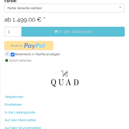
Farbe:
Farbe Variante wählen
ab
1.499.00
€
*
In den Warenkorb
?
Warenkorb in PayPal anzeigen
Sofort lieferbar
Vergleichen
Empfehlen
In die Lieblingsliste
Auf den Merkzettel
Auf den Wunschzettel