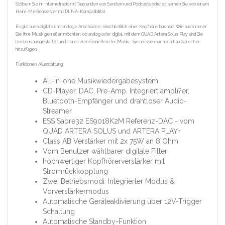
Stöbern Sie im Internetradio mit Tausenden von Sendern und Podcasts oder streamen Sie von einem
Heim-Medienserver mit DLNA-Kompatibilität.
Es gibt auch digitale und analoge Anschlüsse, einschließlich einer Kopfhörerbuchse. Wie auch immer
Sie Ihre Musik genießen möchten, ob analog oder digital, mit dem QUAD Artera Solus Play sind Sie
bestens ausgestattet und bereit zum Genießen der Musik... Sie müssen nur noch Lautsprecher
hinzufügen.
Funktionen /Ausstattung:
All-in-one Musikwiedergabesystem
CD-Player, DAC, Pre-Amp, Integriert ampli?er,
Bluetooth-Empfänger und drahtloser Audio-
Streamer
ESS Sabre32 ES9018K2M Referenz-DAC - vom
QUAD ARTERA SOLUS und ARTERA PLAY+
Class AB Verstärker mit 2x 75W an 8 Ohm
Vom Benutzer wählbarer digitale Filter
hochwertiger Kopfhörerverstärker mit
Stromrückkopplung
Zwei Betriebsmodi: Integrierter Modus &
Vorverstärkermodus
Automatische Geräteaktivierung über 12V-Trigger
Schaltung
Automatische Standby-Funktion