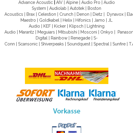
Advance Acoustic
|
AIV
|
Alpine
|
Audio Pro
|
Audio
System
|
Audiolab
|
Autotek
|
Boston
Acoustics
|
Brax
|
Celestion
|
Crunch
|
Denon
|
Dietz
|
Dynavox
|
Ela
Maestro
|
Goldkabel
|
Helix
|
Hifonics
|
Jamo
|
JL
Audio
|
KEF
|
Kicker
|
Klipsch
|
Lightning
Audio
|
Marantz
|
Meguiars
|
Mitsubishi
|
Mosconi
|
Onkyo
|
Panason
Digital
|
Rainbow
|
Renegade
|
S-
Conn
|
Scansonic
|
Shiverpeaks
|
Soundquest
|
Spectral
|
Sunfire
|
T.