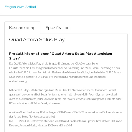
Fragen zum Artikel
Beschreibung
Spezifikation
Quad Artera Solus Play
Produktinformationen "Quad Artera Solus Play Aluminium
Silver"
Das QUAD Artera Solus Play ist die jüngste Ergänzung der QUAD Artera-Serie.
Es läutet auch die Einführung von drahtlosem Audio-Streaming und Multi-Room-Technologie in das
etablierte QUAD Artera-Portfolio ein. Basierend auf dem Artera Solus, beinhaltet der QUAD Artera
Solus Play die gefeierte DTS Play-Fi® Plattform für hochauflösendes und kabeloses
Audiostreaming.
Mit der DTS Play-Fi®-Technologie kann Musik über Ihr Netzwerk in hochauflösendem Format
gestreamt werden und bei Bedarf einfach zu einem ultimativen Multi-Room-System erweitert
werden. Sie können von jeder Quelle in Ihrem Netzwerk, einschließlich Smartphones, Tablets oder
PCs sowie einem NAS-Laufwerk, streamen.
Als All-in-One Bluetooth aptX-Empfänger / CD-Player / DAC / Vorverstärker und Vollverstärker ist
der Artera Solus Play ideal ausgestattet.
Die DTS Play-Fi®-Plattform bietet eine Vielfalt an Musikdiensten an: Spotify, Tidal, Qobuz, HD Tracks,
Deezer, Amazon Music, Napster, KKBox und Sirius XM.