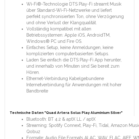
Wi-Fi®-Technologie DTS Play-Fi streamt Musik
über Standard-Wi-Fi-Netzwerke und liefert
perfekt synchronisierten Ton, ohne Verzögerung
und ohne Verlust der Klangqualität.
Vollständig kompatibel mit allen
Betriebssystemen: Apple iOS, AndroidTM,
Windows® PC und Fire OS.
Einfaches Setup, keine Anmeldungen, keine
komplizierten computerbasierten Setups.
Laden Sie einfach die DTS Play-Fi App herunter,
und innerhalb von Minuten sind Sie bereit zum
Hören.
Ethernet-Verbindung Kabelgebundene
Internetverbindung für Anwendungen mit hoher
Bandbreite
Technische Daten "Quad Artera Solus Play Aluminium Silver"
Bluetooth: BT 4.2 & aptX LL / aptX
Streaming: Spotify Connext, Play-Fi, Tidal, Amazon Musi
Qobuz
Formate: Audio File Formats ALAC, WAV, FLAC, AIFF, W