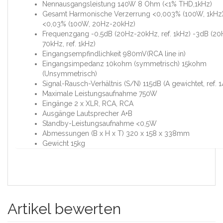
Nennausgangsleistung 140W 8 Ohm (<1% THD,1kHz)
Gesamt Harmonische Verzerrung <0,003% (100W, 1kHz
<0,03% (100W, 20Hz-20kHz)
Frequenzgang -0,5dB (20Hz-20kHz, ref. 1kHz) -3dB (20
70kHz, ref. 1kHz)
Eingangsempfindlichkeit 980mV(RCA line in)
Eingangsimpedanz 10kohm (symmetrisch) 15kohm
(Unsymmetrisch)
Signal-Rausch-Verhältnis (S/N) 115dB (A gewichtet, ref. 
Maximale Leistungsaufnahme 750W
Eingänge 2 x XLR, RCA, RCA
Ausgänge Lautsprecher A+B
Standby-Leistungsaufnahme <0,5W
Abmessungen (B x H x T) 320 x 158 x 338mm
Gewicht 15kg
Artikel bewerten