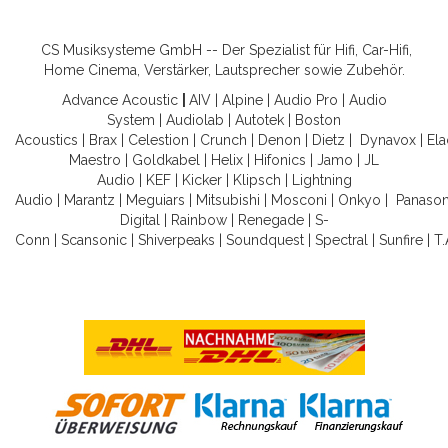
CS Musiksysteme GmbH -- Der Spezialist für Hifi, Car-Hifi,
Home Cinema, Verstärker, Lautsprecher sowie Zubehör.
Advance Acoustic
|
AIV
|
Alpine
|
Audio Pro
|
Audio
System
|
Audiolab
|
Autotek
|
Boston
Acoustics
|
Brax
|
Celestion
|
Crunch
|
Denon
|
Dietz
|
Dynavox
|
Ela
Maestro
|
Goldkabel
|
Helix
|
Hifonics
|
Jamo
|
JL
Audio
|
KEF
|
Kicker
|
Klipsch
|
Lightning
Audio
|
Marantz
|
Meguiars
|
Mitsubishi
|
Mosconi
|
Onkyo
|
Panason
Digital
|
Rainbow
|
Renegade
|
S-
Conn
|
Scansonic
|
Shiverpeaks
|
Soundquest
|
Spectral
|
Sunfire
|
T.