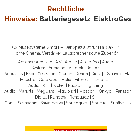
Rechtliche
Hinweise:
Batteriegesetz
ElektroGe
CS Musiksysteme GmbH -- Der Spezialist für Hifi, Car-Hifi,
Home Cinema, Verstärker, Lautsprecher sowie Zubehör.
Advance Acoustic
|
AIV
|
Alpine
|
Audio Pro
|
Audio
System
|
Audiolab
|
Autotek
|
Boston
Acoustics
|
Brax
|
Celestion
|
Crunch
|
Denon
|
Dietz
|
Dynavox
|
Ela
Maestro
|
Goldkabel
|
Helix
|
Hifonics
|
Jamo
|
JL
Audio
|
KEF
|
Kicker
|
Klipsch
|
Lightning
Audio
|
Marantz
|
Meguiars
|
Mitsubishi
|
Mosconi
|
Onkyo
|
Panason
Digital
|
Rainbow
|
Renegade
|
S-
Conn
|
Scansonic
|
Shiverpeaks
|
Soundquest
|
Spectral
|
Sunfire
|
T.