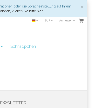
Schließen
×
mationen oder die Spracheinstellung auf Ihrem
anden, klicken Sie bitte hier.
EUR
Anmelden
r
Schnäppchen
EWSLETTER