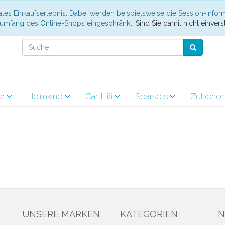
les Einkaufserlebnis. Dabei werden beispielsweise die Session-Infor
nsumfang des Online-Shops eingeschränkt.
Sind Sie damit nicht einverst
er
Heimkino
Car-Hifi
Sparsets
Zubehö
N
UNSERE MARKEN
KATEGORIEN
N