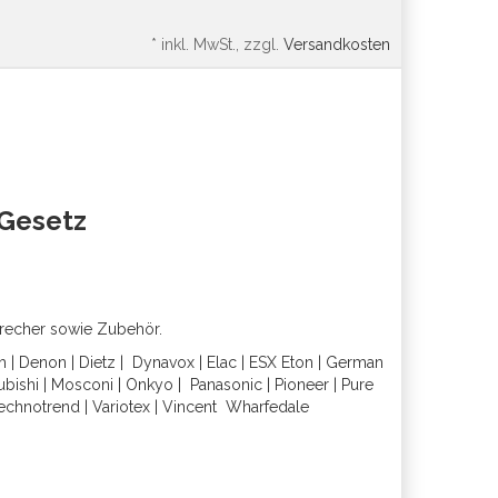
*
inkl. MwSt., zzgl.
Versandkosten
oGesetz
precher sowie Zubehör.
h
|
Denon
|
Dietz
|
Dynavox
|
Elac
|
ESX
Eton
|
German
ubishi
|
Mosconi
|
Onkyo
|
Panasonic
|
Pioneer
|
Pure
echnotrend
|
Variotex
|
Vincent
Wharfedal
e