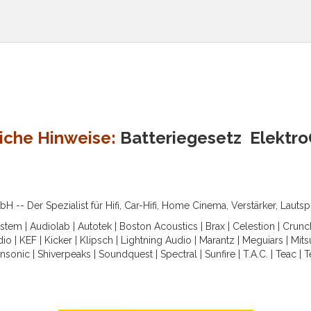
iche Hinweise:
Batteriegesetz
Elektr
-- Der Spezialist für Hifi, Car-Hifi, Home Cinema, Verstärker, Lauts
ystem
|
Audiolab
|
Autotek
|
Boston Acoustics
|
Brax
|
Celestion
|
Crunc
dio
|
KEF
|
Kicker
|
Klipsch
|
Lightning Audio
|
Marantz
|
Meguiars
|
Mits
nsonic
|
Shiverpeaks
|
Soundquest
|
Spectral
|
Sunfire
|
T.A.C.
|
Teac
|
T