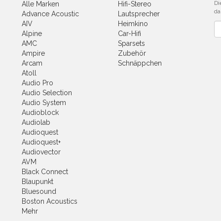
Di
Alle Marken
Hifi-Stereo
da
Advance Acoustic
Lautsprecher
AIV
Heimkino
Ne
Alpine
Car-Hifi
AMC
Sparsets
Ampire
Zubehör
Arcam
Schnäppchen
Atoll
Audio Pro
Audio Selection
Audio System
Audioblock
Audiolab
Audioquest
Audioquest+
Audiovector
AVM
Black Connect
Blaupunkt
Bluesound
Boston Acoustics
Mehr