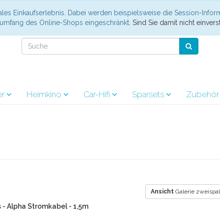
les Einkaufserlebnis. Dabei werden beispielsweise die Session-Infor
nsumfang des Online-Shops eingeschränkt.
Sind Sie damit nicht einverst
er
Heimkino
Car-Hifi
Sparsets
Zubehö
Ansicht
Galerie zweispal
s - Alpha Stromkabel - 1,5m