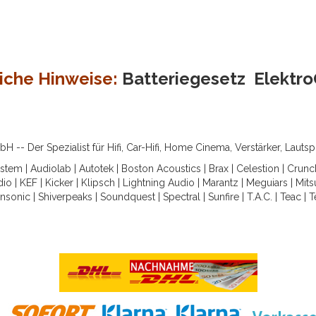
iche Hinweise:
Batteriegesetz
Elektr
-- Der Spezialist für Hifi, Car-Hifi, Home Cinema, Verstärker, Lauts
ystem
|
Audiolab
|
Autotek
|
Boston Acoustics
|
Brax
|
Celestion
|
Crunc
dio
|
KEF
|
Kicker
|
Klipsch
|
Lightning Audio
|
Marantz
|
Meguiars
|
Mits
nsonic
|
Shiverpeaks
|
Soundquest
|
Spectral
|
Sunfire
|
T.A.C.
|
Teac
|
T