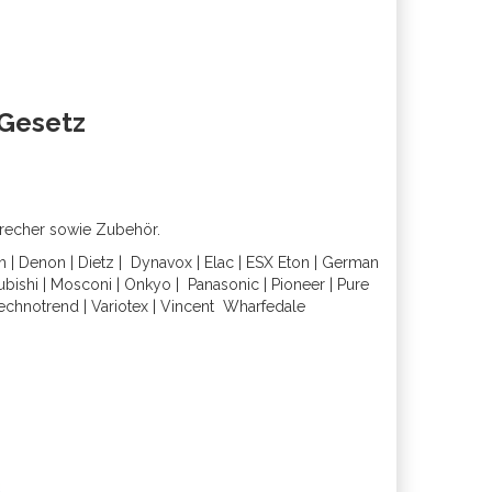
oGesetz
precher sowie Zubehör.
h
|
Denon
|
Dietz
|
Dynavox
|
Elac
|
ESX
Eton
|
German
ubishi
|
Mosconi
|
Onkyo
|
Panasonic
|
Pioneer
|
Pure
echnotrend
|
Variotex
|
Vincent
Wharfedal
e