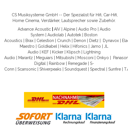
CS Musiksysteme GmbH -- Der Spezialist für Hifi, Car-Hifi,
Home Cinema, Verstärker, Lautsprecher sowie Zubehör.
Advance Acoustic
|
AIV
|
Alpine
|
Audio Pro
|
Audio
System
|
Audiolab
|
Autotek
|
Boston
Acoustics
|
Brax
|
Celestion
|
Crunch
|
Denon
|
Dietz
|
Dynavox
|
Ela
Maestro
|
Goldkabel
|
Helix
|
Hifonics
|
Jamo
|
JL
Audio
|
KEF
|
Kicker
|
Klipsch
|
Lightning
Audio
|
Marantz
|
Meguiars
|
Mitsubishi
|
Mosconi
|
Onkyo
|
Panason
Digital
|
Rainbow
|
Renegade
|
S-
Conn
|
Scansonic
|
Shiverpeaks
|
Soundquest
|
Spectral
|
Sunfire
|
T.