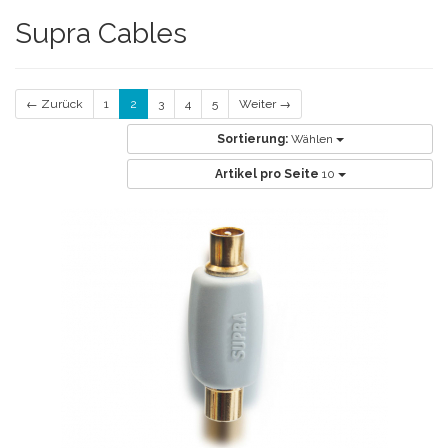
Supra Cables
← Zurück
1
2
3
4
5
Weiter →
Sortierung:
Wählen
Artikel pro Seite
10