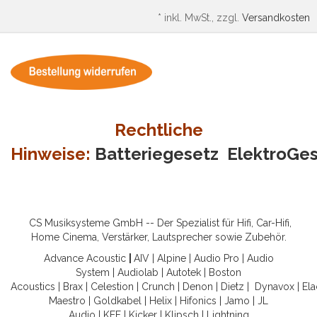
*
inkl. MwSt., zzgl.
Versandkosten
Rechtliche
Hinweise:
Batteriegesetz
ElektroGe
CS Musiksysteme GmbH -- Der Spezialist für Hifi, Car-Hifi,
Home Cinema, Verstärker, Lautsprecher sowie Zubehör.
Advance Acoustic
|
AIV
|
Alpine
|
Audio Pro
|
Audio
System
|
Audiolab
|
Autotek
|
Boston
Acoustics
|
Brax
|
Celestion
|
Crunch
|
Denon
|
Dietz
|
Dynavox
|
Ela
Maestro
|
Goldkabel
|
Helix
|
Hifonics
|
Jamo
|
JL
Audio
|
KEF
|
Kicker
|
Klipsch
|
Lightning