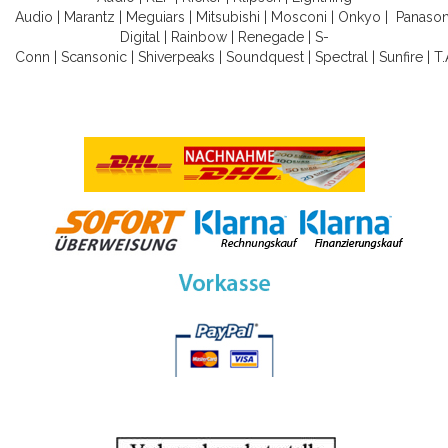
Audio
|
Marantz
|
Meguiars
|
Mitsubishi
|
Mosconi
|
Onkyo
|
Panason
Digital
|
Rainbow
|
Renegade
|
S-
Conn
|
Scansonic
|
Shiverpeaks
|
Soundquest
|
Spectral
|
Sunfire
|
T.