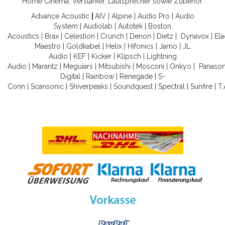
Home Cinema, Verstärker, Lautsprecher sowie Zubehör.
Advance Acoustic
|
AIV
|
Alpine
|
Audio Pro
|
Audio
System
|
Audiolab
|
Autotek
|
Boston
Acoustics
|
Brax
|
Celestion
|
Crunch
|
Denon
|
Dietz
|
Dynavox
|
Ela
Maestro
|
Goldkabel
|
Helix
|
Hifonics
|
Jamo
|
JL
Audio
|
KEF
|
Kicker
|
Klipsch
|
Lightning
Audio
|
Marantz
|
Meguiars
|
Mitsubishi
|
Mosconi
|
Onkyo
|
Panason
Digital
|
Rainbow
|
Renegade
|
S-
Conn
|
Scansonic
|
Shiverpeaks
|
Soundquest
|
Spectral
|
Sunfire
|
T.