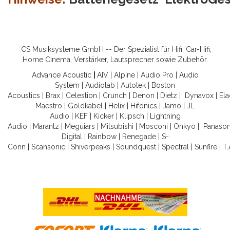
CS Musiksysteme GmbH -- Der Spezialist für Hifi, Car-Hifi,
Home Cinema, Verstärker, Lautsprecher sowie Zubehör.
Advance Acoustic
|
AIV
|
Alpine
|
Audio Pro
|
Audio
System
|
Audiolab
|
Autotek
|
Boston
Acoustics
|
Brax
|
Celestion
|
Crunch
|
Denon
|
Dietz
|
Dynavox
|
Ela
Maestro
|
Goldkabel
|
Helix
|
Hifonics
|
Jamo
|
JL
Audio
|
KEF
|
Kicker
|
Klipsch
|
Lightning
Audio
|
Marantz
|
Meguiars
|
Mitsubishi
|
Mosconi
|
Onkyo
|
Panason
Digital
|
Rainbow
|
Renegade
|
S-
Conn
|
Scansonic
|
Shiverpeaks
|
Soundquest
|
Spectral
|
Sunfire
|
T.