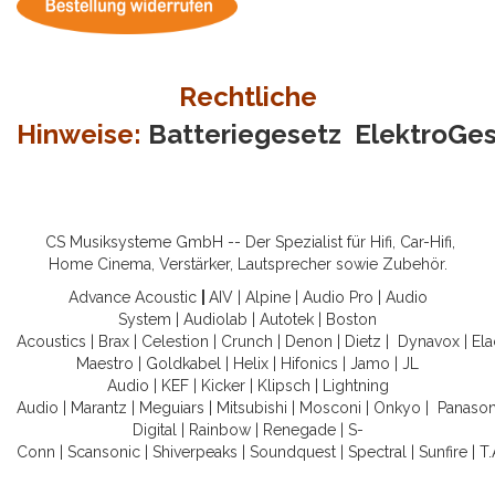
Rechtliche
Hinweise:
Batteriegesetz
ElektroGe
CS Musiksysteme GmbH -- Der Spezialist für Hifi, Car-Hifi,
Home Cinema, Verstärker, Lautsprecher sowie Zubehör.
Advance Acoustic
|
AIV
|
Alpine
|
Audio Pro
|
Audio
System
|
Audiolab
|
Autotek
|
Boston
Acoustics
|
Brax
|
Celestion
|
Crunch
|
Denon
|
Dietz
|
Dynavox
|
Ela
Maestro
|
Goldkabel
|
Helix
|
Hifonics
|
Jamo
|
JL
Audio
|
KEF
|
Kicker
|
Klipsch
|
Lightning
Audio
|
Marantz
|
Meguiars
|
Mitsubishi
|
Mosconi
|
Onkyo
|
Panason
Digital
|
Rainbow
|
Renegade
|
S-
Conn
|
Scansonic
|
Shiverpeaks
|
Soundquest
|
Spectral
|
Sunfire
|
T.