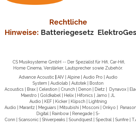
Rechtliche
Hinweise:
Batteriegesetz
ElektroGe
CS Musiksysteme GmbH -- Der Spezialist für Hifi, Car-Hifi,
Home Cinema, Verstärker, Lautsprecher sowie Zubehör.
Advance Acoustic
|
AIV
|
Alpine
|
Audio Pro
|
Audio
System
|
Audiolab
|
Autotek
|
Boston
Acoustics
|
Brax
|
Celestion
|
Crunch
|
Denon
|
Dietz
|
Dynavox
|
Ela
Maestro
|
Goldkabel
|
Helix
|
Hifonics
|
Jamo
|
JL
Audio
|
KEF
|
Kicker
|
Klipsch
|
Lightning
Audio
|
Marantz
|
Meguiars
|
Mitsubishi
|
Mosconi
|
Onkyo
|
Panason
Digital
|
Rainbow
|
Renegade
|
S-
Conn
|
Scansonic
|
Shiverpeaks
|
Soundquest
|
Spectral
|
Sunfire
|
T.