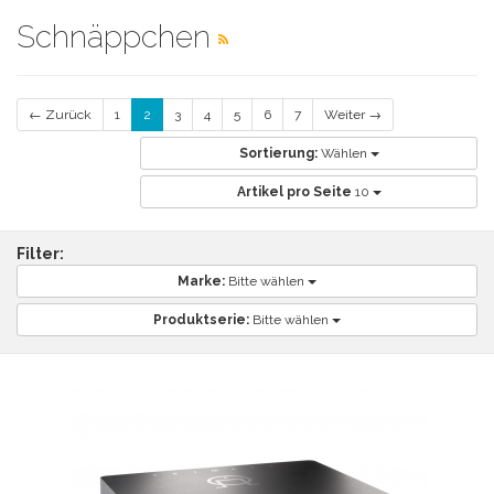
Schnäppchen
← Zurück
1
2
3
4
5
6
7
Weiter →
Sortierung:
Wählen
Artikel pro Seite
10
Filter:
Marke:
Bitte wählen
Produktserie:
Bitte wählen