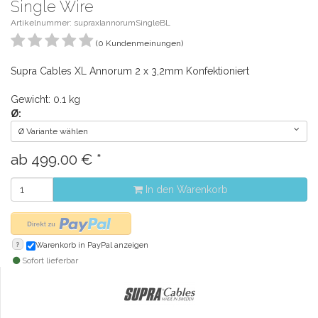
Single Wire
Artikelnummer: supraxlannorumSingleBL
(0 Kundenmeinungen)
Supra Cables XL Annorum 2 x 3,2mm Konfektioniert
Gewicht: 0.1 kg
Ø:
Ø Variante wählen
ab
499.00
€
*
In den Warenkorb
?
Warenkorb in PayPal anzeigen
Sofort lieferbar