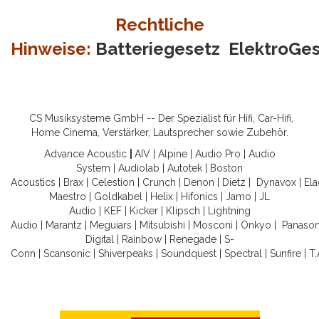
Rechtliche
Hinweise:
Batteriegesetz
ElektroGe
CS Musiksysteme GmbH -- Der Spezialist für Hifi, Car-Hifi,
Home Cinema, Verstärker, Lautsprecher sowie Zubehör.
Advance Acoustic
|
AIV
|
Alpine
|
Audio Pro
|
Audio
System
|
Audiolab
|
Autotek
|
Boston
Acoustics
|
Brax
|
Celestion
|
Crunch
|
Denon
|
Dietz
|
Dynavox
|
Ela
Maestro
|
Goldkabel
|
Helix
|
Hifonics
|
Jamo
|
JL
Audio
|
KEF
|
Kicker
|
Klipsch
|
Lightning
Audio
|
Marantz
|
Meguiars
|
Mitsubishi
|
Mosconi
|
Onkyo
|
Panason
Digital
|
Rainbow
|
Renegade
|
S-
Conn
|
Scansonic
|
Shiverpeaks
|
Soundquest
|
Spectral
|
Sunfire
|
T.