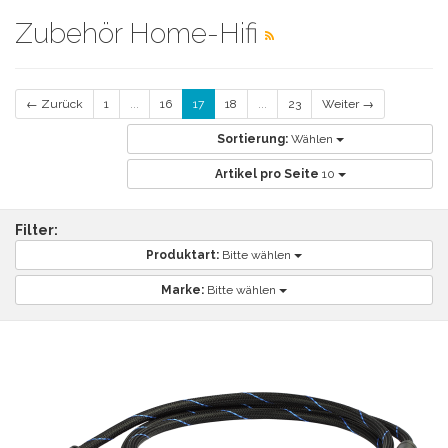
Zubehör Home-Hifi
← Zurück
1
...
16
17
18
...
23
Weiter →
Sortierung:
Wählen
Artikel pro Seite
10
Filter:
Produktart:
Bitte wählen
Marke:
Bitte wählen