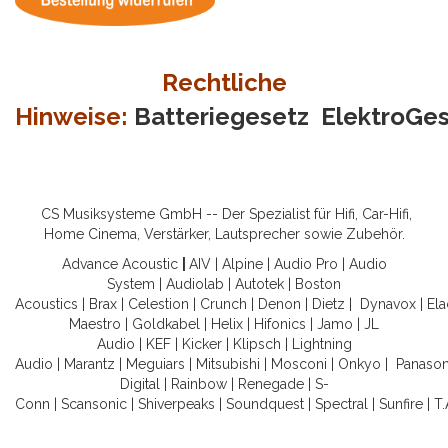
Rechtliche
Hinweise:
Batteriegesetz
ElektroGe
CS Musiksysteme GmbH -- Der Spezialist für Hifi, Car-Hifi,
Home Cinema, Verstärker, Lautsprecher sowie Zubehör.
Advance Acoustic
|
AIV
|
Alpine
|
Audio Pro
|
Audio
System
|
Audiolab
|
Autotek
|
Boston
Acoustics
|
Brax
|
Celestion
|
Crunch
|
Denon
|
Dietz
|
Dynavox
|
Ela
Maestro
|
Goldkabel
|
Helix
|
Hifonics
|
Jamo
|
JL
Audio
|
KEF
|
Kicker
|
Klipsch
|
Lightning
Audio
|
Marantz
|
Meguiars
|
Mitsubishi
|
Mosconi
|
Onkyo
|
Panason
Digital
|
Rainbow
|
Renegade
|
S-
Conn
|
Scansonic
|
Shiverpeaks
|
Soundquest
|
Spectral
|
Sunfire
|
T.