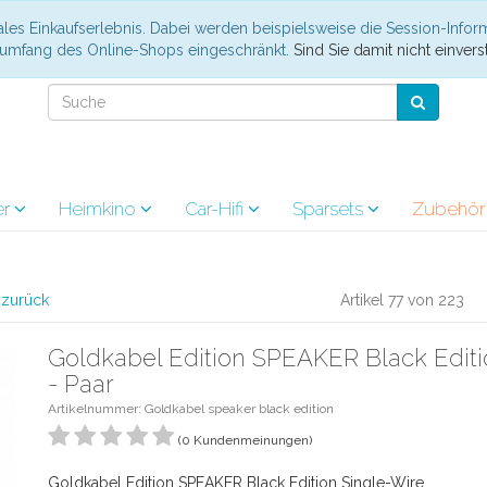
les Einkaufserlebnis. Dabei werden beispielsweise die Session-Infor
nsumfang des Online-Shops eingeschränkt.
Sind Sie damit nicht einverst
er
Heimkino
Car-Hifi
Sparsets
Zubehö
l zurück
Artikel 77 von 223
Goldkabel Edition SPEAKER Black Editi
- Paar
Artikelnummer: Goldkabel speaker black edition
(0 Kundenmeinungen)
Goldkabel Edition SPEAKER Black Edition Single-Wire