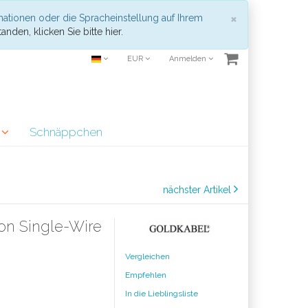
Schließen
×
mationen oder die Spracheinstellung auf Ihrem
anden, klicken Sie bitte hier.
EUR
Anmelden
r
Schnäppchen
nächster Artikel
on Single-Wire
Vergleichen
Empfehlen
In die Lieblingsliste