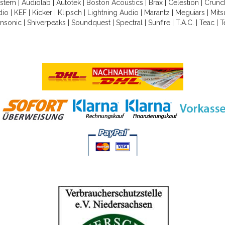
ystem
|
Audiolab
|
Autotek
|
Boston Acoustics
|
Brax
|
Celestion
|
Crunc
dio
|
KEF
|
Kicker
|
Klipsch
|
Lightning Audio
|
Marantz
|
Meguiars
|
Mits
nsonic
|
Shiverpeaks
|
Soundquest
|
Spectral
|
Sunfire
|
T.A.C.
|
Teac
|
T