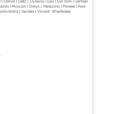
h
|
Denon
|
Dietz
|
Dynavox
|
Elac
|
ESX
Eton
|
German
ubishi
|
Mosconi
|
Onkyo
|
Panasonic
|
Pioneer
|
Pure
echnotrend
|
Variotex
|
Vincent
Wharfedal
e