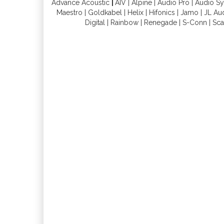
Advance Acoustic
|
AIV
|
Alpine
|
Audio Pro
|
Audio S
Maestro
|
Goldkabel
|
Helix
|
Hifonics
|
Jamo
|
JL Au
Digital
|
Rainbow
|
Renegade
|
S-Conn
|
Sca