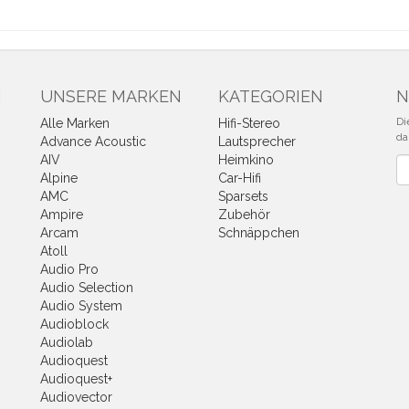
N
UNSERE MARKEN
KATEGORIEN
N
Di
Alle Marken
Hifi-Stereo
da
Advance Acoustic
Lautsprecher
AIV
Heimkino
Ne
Alpine
Car-Hifi
AMC
Sparsets
Ampire
Zubehör
Arcam
Schnäppchen
Atoll
Audio Pro
Audio Selection
Audio System
Audioblock
Audiolab
Audioquest
Audioquest+
Audiovector