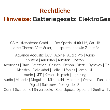
Rechtliche
Hinweise:
Batteriegesetz
ElektroGe
CS Musiksysteme GmbH -- Der Spezialist für Hifi, Car-Hifi,
Home Cinema, Verstärker, Lautsprecher sowie Zubehör.
Advance Acoustic
|
AIV
|
Alpine
|
Audio Pro
|
Audio
System
|
Audiolab
|
Autotek
|
Boston
Acoustics
|
Brax
|
Celestion
|
Crunch
|
Denon
|
Dietz
|
Dynavox
|
Ela
Maestro
|
Goldkabel
|
Helix
|
Hifonics
|
Jamo
|
JL
Audio
|
KEF
|
Kicker
|
Klipsch
|
Lightning
Audio
|
Marantz
|
Meguiars
|
Mitsubishi
|
Mosconi
|
Onkyo
|
Panason
Digital
|
Rainbow
|
Renegade
|
S-
Conn
|
Scansonic
|
Shiverpeaks
|
Soundquest
|
Spectral
|
Sunfire
|
T.