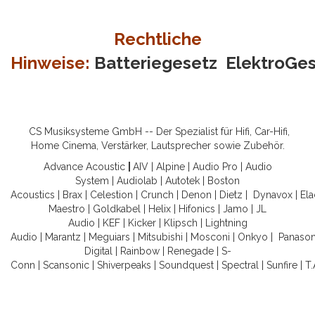
Rechtliche
Hinweise:
Batteriegesetz
ElektroGe
CS Musiksysteme GmbH -- Der Spezialist für Hifi, Car-Hifi,
Home Cinema, Verstärker, Lautsprecher sowie Zubehör.
Advance Acoustic
|
AIV
|
Alpine
|
Audio Pro
|
Audio
System
|
Audiolab
|
Autotek
|
Boston
Acoustics
|
Brax
|
Celestion
|
Crunch
|
Denon
|
Dietz
|
Dynavox
|
Ela
Maestro
|
Goldkabel
|
Helix
|
Hifonics
|
Jamo
|
JL
Audio
|
KEF
|
Kicker
|
Klipsch
|
Lightning
Audio
|
Marantz
|
Meguiars
|
Mitsubishi
|
Mosconi
|
Onkyo
|
Panason
Digital
|
Rainbow
|
Renegade
|
S-
Conn
|
Scansonic
|
Shiverpeaks
|
Soundquest
|
Spectral
|
Sunfire
|
T.