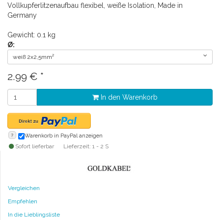
Vollkupferlitzenaufbau flexibel, weiße Isolation, Made in
Germany
Gewicht: 0.1 kg
Ø:
weiß 2x2,5mm²
2.99
€
*
In den Warenkorb
?
Warenkorb in PayPal anzeigen
Sofort lieferbar
Lieferzeit: 1 - 2 S
Vergleichen
Empfehlen
In die Lieblingsliste