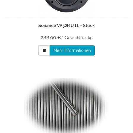
Sonance VP52R UTL - Stück
288.00 € *
Gewicht
1.4 kg
Mehr Informationen