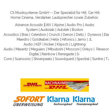
CS Musiksysteme GmbH -- Der Spezialist für Hifi, Car-Hifi,
Home Cinema, Verstärker, Lautsprecher sowie Zubehör.
Advance Acoustic
|
AIV
|
Alpine
|
Audio Pro
|
Audio
System
|
Audiolab
|
Autotek
|
Boston
Acoustics
|
Brax
|
Celestion
|
Crunch
|
Denon
|
Dietz
|
Dynavox
|
Ela
Maestro
|
Goldkabel
|
Helix
|
Hifonics
|
Jamo
|
JL
Audio
|
KEF
|
Kicker
|
Klipsch
|
Lightning
Audio
|
Marantz
|
Meguiars
|
Mitsubishi
|
Mosconi
|
Onkyo
|
Panason
Digital
|
Rainbow
|
Renegade
|
S-
Conn
|
Scansonic
|
Shiverpeaks
|
Soundquest
|
Spectral
|
Sunfire
|
T.