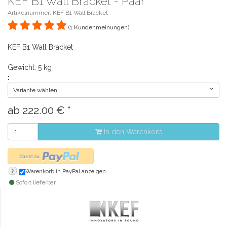
KEF B1 Wall Bracket - Paar
Artikelnummer: KEF B1 Wall Bracket
(1 Kundenmeinungen)
KEF B1 Wall Bracket
Gewicht: 5 kg
:
Variante wählen
ab
222.00
€
*
In den Warenkorb
?
Warenkorb in PayPal anzeigen
Sofort lieferbar