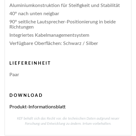
Aluminiumkonstruktion für Steifigkeit und Stabilität
40° nach unten neigbar
90° seitliche Lautsprecher-Positionierung in beide
Richtungen
Integriertes Kabelmanagementsystem
Verfügbare Oberflächen: Schwarz / Silber
LIEFEREINHEIT
Paar
DOWNLOAD
Produkt-Informationsblatt
KEF behält sich das Recht vor, die technischen Daten aufgrund neuer
Forschung und Entwicklung zu ändern. Irrtum vorbehalten.