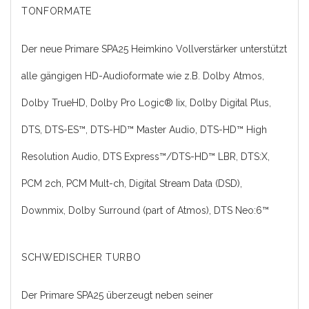
TONFORMATE
Der neue Primare SPA25 Heimkino Vollverstärker unterstützt
alle gängigen HD-Audioformate wie z.B. Dolby Atmos,
Dolby TrueHD, Dolby Pro Logic® Iix, Dolby Digital Plus,
DTS, DTS-ES™, DTS-HD™ Master Audio, DTS-HD™ High
Resolution Audio, DTS Express™/DTS-HD™ LBR, DTS:X,
PCM 2ch, PCM Mult-ch, Digital Stream Data (DSD),
Downmix, Dolby Surround (part of Atmos), DTS Neo:6™
SCHWEDISCHER TURBO
Der Primare SPA25 überzeugt neben seiner