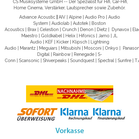
CS Musiksysteme GmbH -- Der Spezialist für Hifi, Car-Hifi,
Home Cinema, Verstärker, Lautsprecher sowie Zubehör.
Advance Acoustic
|
AIV
|
Alpine
|
Audio Pro
|
Audio
System
|
Audiolab
|
Autotek
|
Boston
Acoustics
|
Brax
|
Celestion
|
Crunch
|
Denon
|
Dietz
|
Dynavox
|
Ela
Maestro
|
Goldkabel
|
Helix
|
Hifonics
|
Jamo
|
JL
Audio
|
KEF
|
Kicker
|
Klipsch
|
Lightning
Audio
|
Marantz
|
Meguiars
|
Mitsubishi
|
Mosconi
|
Onkyo
|
Panason
Digital
|
Rainbow
|
Renegade
|
S-
Conn
|
Scansonic
|
Shiverpeaks
|
Soundquest
|
Spectral
|
Sunfire
|
T.