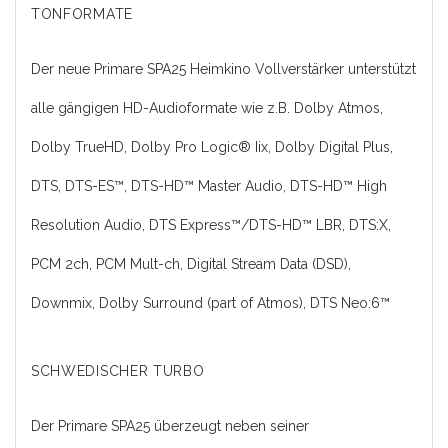
TONFORMATE
Der neue Primare SPA25 Heimkino Vollverstärker unterstützt
alle gängigen HD-Audioformate wie z.B. Dolby Atmos,
Dolby TrueHD, Dolby Pro Logic® Iix, Dolby Digital Plus,
DTS, DTS-ES™, DTS-HD™ Master Audio, DTS-HD™ High
Resolution Audio, DTS Express™/DTS-HD™ LBR, DTS:X,
PCM 2ch, PCM Mult-ch, Digital Stream Data (DSD),
Downmix, Dolby Surround (part of Atmos), DTS Neo:6™
SCHWEDISCHER TURBO
Der Primare SPA25 überzeugt neben seiner