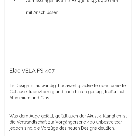
Abmessungen (B x T x H): 430 x 145 x 400 mm
mit Anschlüssen
Elac VELA FS 407
Ihr Design ist aufwändig: hochwertig lackierte oder furnierte
Gehäuse, trapezförmig und nach hinten geneigt, treffen auf
Aluminium und Glas.
Was dem Auge gefällt, gefällt auch der Akustik. Klanglich ist
die Verwandtschaft zur Vorgängerserie 400 unbestreitbar,
jedoch sind die Vorzüge des neuen Designs deutlich.