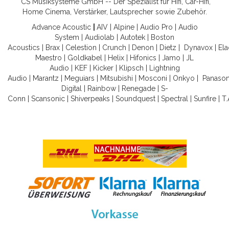
CS Musiksysteme GmbH -- Der Spezialist für Hifi, Car-Hifi,
Home Cinema, Verstärker, Lautsprecher sowie Zubehör.
Advance Acoustic
|
AIV
|
Alpine
|
Audio Pro
|
Audio
System
|
Audiolab
|
Autotek
|
Boston
Acoustics
|
Brax
|
Celestion
|
Crunch
|
Denon
|
Dietz
|
Dynavox
|
Ela
Maestro
|
Goldkabel
|
Helix
|
Hifonics
|
Jamo
|
JL
Audio
|
KEF
|
Kicker
|
Klipsch
|
Lightning
Audio
|
Marantz
|
Meguiars
|
Mitsubishi
|
Mosconi
|
Onkyo
|
Panason
Digital
|
Rainbow
|
Renegade
|
S-
Conn
|
Scansonic
|
Shiverpeaks
|
Soundquest
|
Spectral
|
Sunfire
|
T.