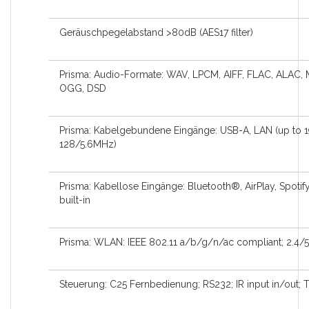
Geräuschpegelabstand >80dB (AES17 filter)
Prisma: Audio-Formate: WAV, LPCM, AIFF, FLAC, ALAC,
OGG, DSD
Prisma: Kabelgebundene Eingänge: USB-A, LAN (up to 
128/5.6MHz)
Prisma: Kabellose Eingänge: Bluetooth®, AirPlay, Spoti
built-in
Prisma: WLAN: IEEE 802.11 a/b/g/n/ac compliant; 2.4/
Steuerung: C25 Fernbedienung; RS232; IR input in/out; T