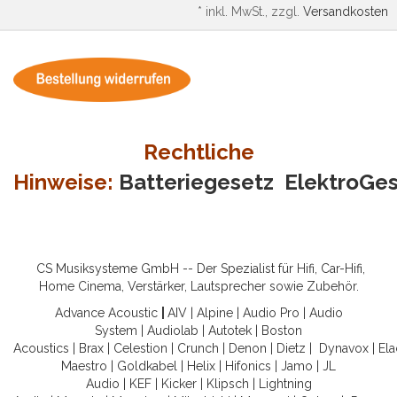
*
inkl. MwSt., zzgl.
Versandkosten
Rechtliche
Hinweise:
Batteriegesetz
ElektroGe
CS Musiksysteme GmbH -- Der Spezialist für Hifi, Car-Hifi,
Home Cinema, Verstärker, Lautsprecher sowie Zubehör.
Advance Acoustic
|
AIV
|
Alpine
|
Audio Pro
|
Audio
System
|
Audiolab
|
Autotek
|
Boston
Acoustics
|
Brax
|
Celestion
|
Crunch
|
Denon
|
Dietz
|
Dynavox
|
Ela
Maestro
|
Goldkabel
|
Helix
|
Hifonics
|
Jamo
|
JL
Audio
|
KEF
|
Kicker
|
Klipsch
|
Lightning