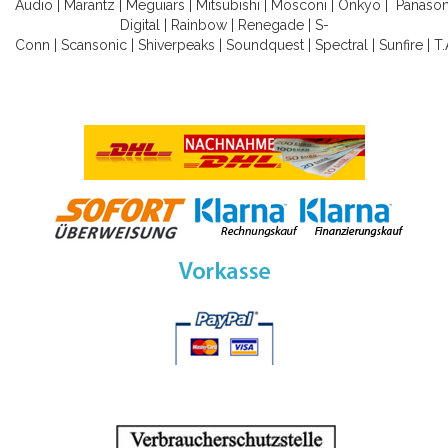
Audio
|
Marantz
|
Meguiars
|
Mitsubishi
|
Mosconi
|
Onkyo
|
Panason
Digital
|
Rainbow
|
Renegade
|
S-
Conn
|
Scansonic
|
Shiverpeaks
|
Soundquest
|
Spectral
|
Sunfire
|
T.