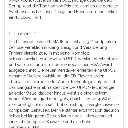
MM15 Phono-Vorverstärkermodul nachgerüstet werden.
Der I15 setzt die Tradition von Primare, nämlich die perfekte
Symbiose aus Leistung, Design und Benutzerfreundlichkeit
eindrucksvoll fort.
PHILOSOPHIE
Die Philosophie von PRIMARE besteht aus 3 Grundpfeilern:
zeitlose Perfektion in Klang, Design und Verarbeitung.
Primare startete 2010 in mit seiner komplett
selbstentwickelten innovativen UFPD-Verstärkertechnologie
und wurde dafür u.a. mit dem europäischen EISA-Award
ausgezeichnet. Die neuen Verstärker erhielten eine UFPD2
genannte Weiterentwicklung, die CD-Player wurden
ebenfalls mit verbesserter Audio-Technologie aufgerüstet.
Das klangliche Erlebnis steht bei der UFPD2-Technologie
an erster Stelle, darüber hinaus weist sie einen extrem
hohen Wirkungsgrad (über 90%, üblich sind 30-40%) auf,
dies ermöglicht eine sehr hohe Leistung in vergleichsweise
kompakten Gehäusen. Der Verstärker erwärmt sich dadurch
selbst bei längerem Betrieb kaum noch – dies garantiert
eine sehr kompakte Bauweise und eine hohe
Langzeitstabilität.