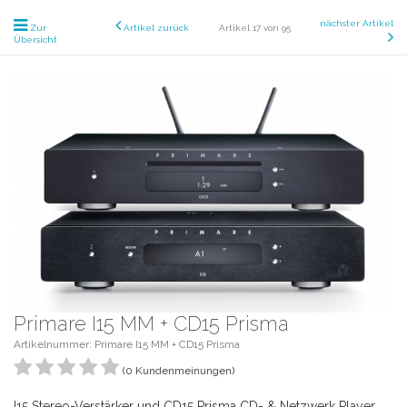
nächster Artikel
Zur
Artikel zurück
Artikel 17 von 95
Übersicht
Primare I15 MM + CD15 Prisma
Artikelnummer: Primare I15 MM + CD15 Prisma
(0 Kundenmeinungen)
I15 Stereo-Verstärker und CD15 Prisma CD- & Netzwerk Player