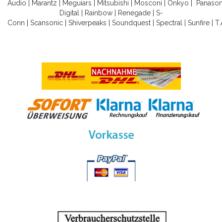
Audio
|
Marantz
|
Meguiars
|
Mitsubishi
|
Mosconi
|
Onkyo
|
Panason
Digital
|
Rainbow
|
Renegade
|
S-
Conn
|
Scansonic
|
Shiverpeaks
|
Soundquest
|
Spectral
|
Sunfire
|
T.