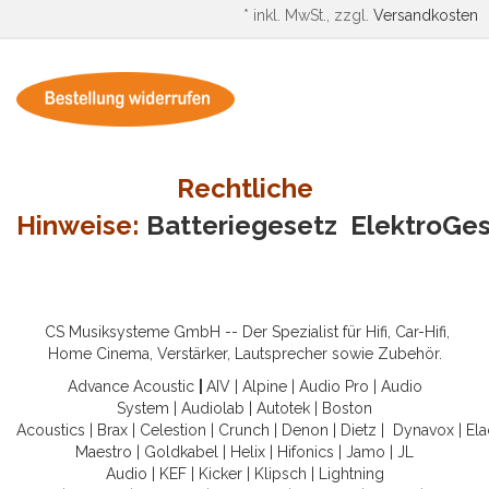
*
inkl. MwSt., zzgl.
Versandkosten
Rechtliche
Hinweise:
Batteriegesetz
ElektroGe
CS Musiksysteme GmbH -- Der Spezialist für Hifi, Car-Hifi,
Home Cinema, Verstärker, Lautsprecher sowie Zubehör.
Advance Acoustic
|
AIV
|
Alpine
|
Audio Pro
|
Audio
System
|
Audiolab
|
Autotek
|
Boston
Acoustics
|
Brax
|
Celestion
|
Crunch
|
Denon
|
Dietz
|
Dynavox
|
Ela
Maestro
|
Goldkabel
|
Helix
|
Hifonics
|
Jamo
|
JL
Audio
|
KEF
|
Kicker
|
Klipsch
|
Lightning