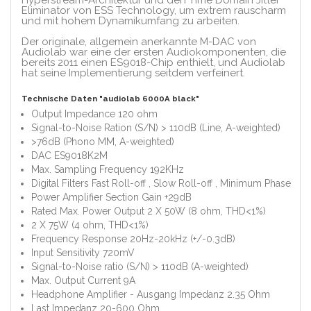
Hyperstream-Architektur und den Time Domain Jitter
Eliminator von ESS Technology, um extrem rauscharm
und mit hohem Dynamikumfang zu arbeiten.
Der originale, allgemein anerkannte M-DAC von
Audiolab war eine der ersten Audiokomponenten, die
bereits 2011 einen ES9018-Chip enthielt, und Audiolab
hat seine Implementierung seitdem verfeinert.
Technische Daten "audiolab 6000A black"
Output Impedance 120 ohm
Signal-to-Noise Ration (S/N) > 110dB (Line, A-weighted)
>76dB (Phono MM, A-weighted)
DAC ES9018K2M
Max. Sampling Frequency 192KHz
Digital Filters Fast Roll-off , Slow Roll-off , Minimum Phase
Power Amplifier Section Gain +29dB
Rated Max. Power Output 2 X 50W (8 ohm, THD<1%)
2 X 75W (4 ohm, THD<1%)
Frequency Response 20Hz-20kHz (+/-0.3dB)
Input Sensitivity 720mV
Signal-to-Noise ratio (S/N) > 110dB (A-weighted)
Max. Output Current 9A
Headphone Amplifier - Ausgang Impedanz 2.35 Ohm
Last Impedanz 20-600 Ohm