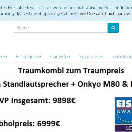
les Einkaufserlebnis. Dabei werden beispielsweise die Session-Infor
nsumfang des Online-Shops eingeschränkt.
Sind Sie damit nicht einverst
er
Heimkino
Car-Hifi
Sparsets
Zubehö