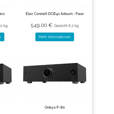
arz
Elac ConneX DCB41 Adsum - Paar
549.00 €
20 kg
Gewicht
6.2 kg
n
Mehr Informationen
Onkyo P-80