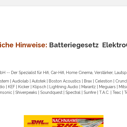
iche Hinweise:
Batteriegesetz
Elektr
-- Der Spezialist für Hifi, Car-Hifi, Home Cinema, Verstärker, Lauts
ystem
|
Audiolab
|
Autotek
|
Boston Acoustics
|
Brax
|
Celestion
|
Crunc
dio
|
KEF
|
Kicker
|
Klipsch
|
Lightning Audio
|
Marantz
|
Meguiars
|
Mits
nsonic
|
Shiverpeaks
|
Soundquest
|
Spectral
|
Sunfire
|
T.A.C.
|
Teac
|
T