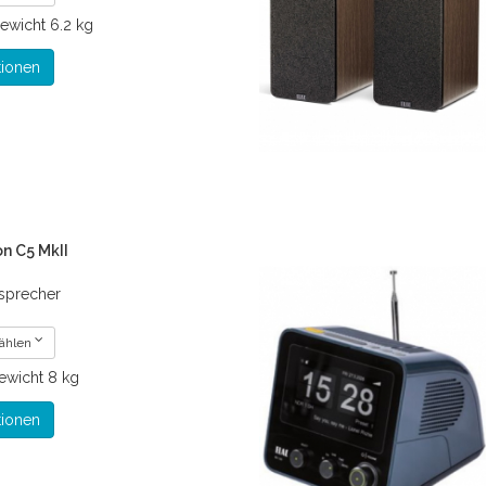
ewicht
6.2 kg
tionen
n C5 MkII
sprecher
wählen
ewicht
8 kg
tionen