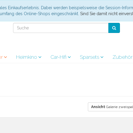
les Einkaufserlebnis. Dabei werden beispielsweise die Session-Infor
nsumfang des Online-Shops eingeschränkt.
Sind Sie damit nicht einverst
er
Heimkino
Car-Hifi
Sparsets
Zubehö
Ansicht
Galerie zweispal