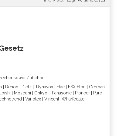
*
inkl. MwSt., zzgl.
Versandkosten
oGesetz
precher sowie Zubehör.
h
|
Denon
|
Dietz
|
Dynavox
|
Elac
|
ESX
Eton
|
German
ubishi
|
Mosconi
|
Onkyo
|
Panasonic
|
Pioneer
|
Pure
echnotrend
|
Variotex
|
Vincent
Wharfedal
e