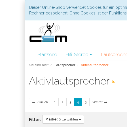
Dieser Online-Shop verwendet Cookies für ein optima
Rechner gespeichert. Ohne Cookies ist der Funktio
Startseite
Hifi-Stereo
Lautsprech
Sie sind hier:
Lautsprecher
Aktivlautsprecher
Aktivlautsprecher
← Zurück
1
2
3
4
5
Weiter →
Marke:
Bitte wählen
Filter: