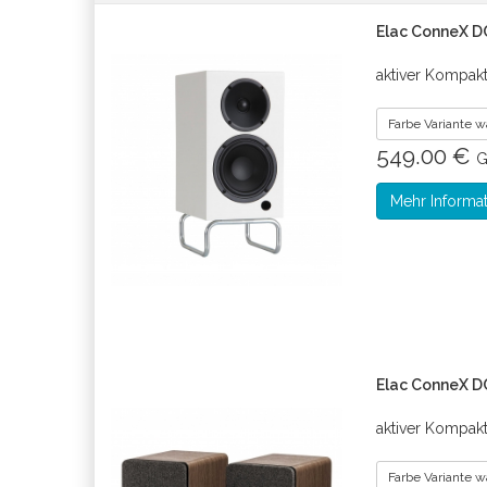
Elac ConneX D
aktiver Kompak
Farbe Variante 
549.00 €
G
Mehr Informa
Elac ConneX D
aktiver Kompak
Farbe Variante 