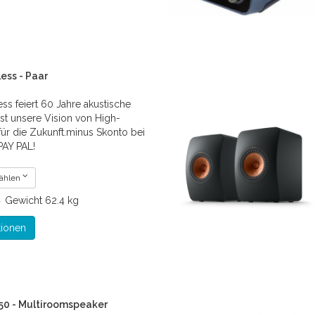
ess - Paar
ss feiert 60 Jahre akustische
ist unsere Vision von High-
für die Zukunft.minus Skonto bei
PAY PAL!
wählen
€
Gewicht
62.4 kg
tionen
0 - Multiroomspeaker