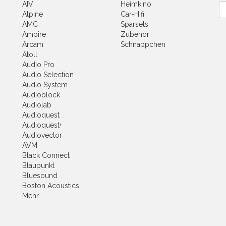
AIV
Heimkino
Ne
Alpine
Car-Hifi
AMC
Sparsets
Ampire
Zubehör
Arcam
Schnäppchen
Atoll
Audio Pro
Audio Selection
Audio System
Audioblock
Audiolab
Audioquest
Audioquest+
Audiovector
AVM
Black Connect
Blaupunkt
Bluesound
Boston Acoustics
Mehr