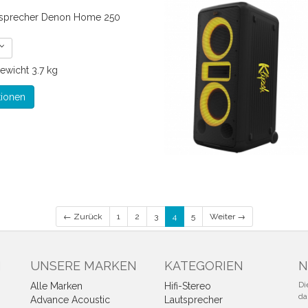
tsprecher Denon Home 250
ewicht
3.7 kg
tionen
← Zurück
1
2
3
4
5
Weiter →
N
UNSERE MARKEN
KATEGORIEN
N
Di
Alle Marken
Hifi-Stereo
da
Advance Acoustic
Lautsprecher