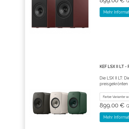
899.00 €
G
Mehr Informa
KEF LSX II LT -
Die LSX II LT: 
preisgekrönten
Farbe Variante 
899.00 €
G
Mehr Informa