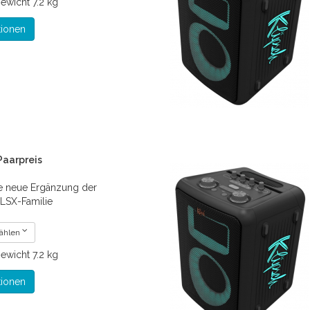
ewicht
7.2 kg
tionen
 Paarpreis
Die neue Ergänzung der
 LSX-Familie
wählen
ewicht
7.2 kg
tionen