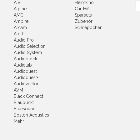
AIV
Heimkino
Ne
Alpine
Car-Hifi
AMC
Sparsets
Ampire
Zubehör
Arcam
Schnäppchen
Atoll
Audio Pro
Audio Selection
Audio System
Audioblock
Audiolab
Audioquest
Audioquest+
Audiovector
AVM
Black Connect
Blaupunkt
Bluesound
Boston Acoustics
Mehr