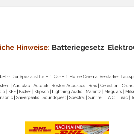
iche Hinweise:
Batteriegesetz
Elektr
-- Der Spezialist für Hifi, Car-Hifi, Home Cinema, Verstärker, Lauts
ystem
|
Audiolab
|
Autotek
|
Boston Acoustics
|
Brax
|
Celestion
|
Crunc
dio
|
KEF
|
Kicker
|
Klipsch
|
Lightning Audio
|
Marantz
|
Meguiars
|
Mits
nsonic
|
Shiverpeaks
|
Soundquest
|
Spectral
|
Sunfire
|
T.A.C.
|
Teac
|
T