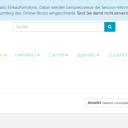
les Einkaufserlebnis. Dabei werden beispielsweise die Session-Infor
nsumfang des Online-Shops eingeschränkt.
Sind Sie damit nicht einverst
er
Heimkino
Car-Hifi
Sparsets
Zubehö
Ansicht
Galerie zweispal