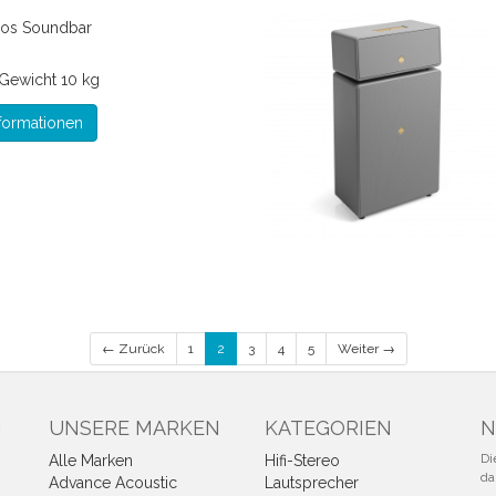
mos Soundbar
Gewicht
10 kg
formationen
← Zurück
1
2
3
4
5
Weiter →
N
UNSERE MARKEN
KATEGORIEN
N
Di
Alle Marken
Hifi-Stereo
da
Advance Acoustic
Lautsprecher