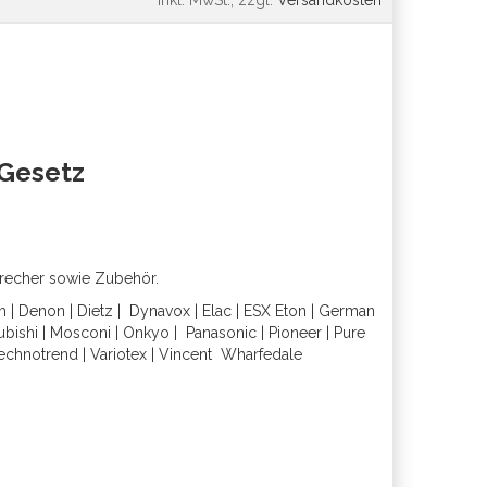
*
inkl. MwSt., zzgl.
Versandkosten
oGesetz
precher sowie Zubehör.
h
|
Denon
|
Dietz
|
Dynavox
|
Elac
|
ESX
Eton
|
German
ubishi
|
Mosconi
|
Onkyo
|
Panasonic
|
Pioneer
|
Pure
echnotrend
|
Variotex
|
Vincent
Wharfedal
e