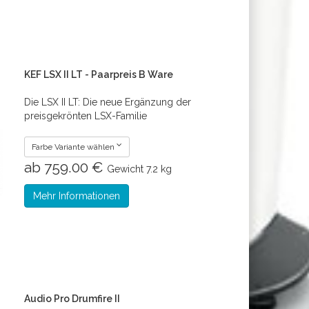
KEF LSX II LT - Paarpreis B Ware
Die LSX II LT: Die neue Ergänzung der
preisgekrönten LSX-Familie
Farbe Variante wählen
ab 759.00 €
Gewicht
7.2 kg
Mehr Informationen
Audio Pro Drumfire II