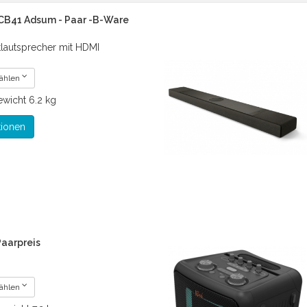
CB41 Adsum - Paar -B-Ware
tlautsprecher mit HDMI
wählen
wicht
6.2 kg
tionen
Paarpreis
wählen