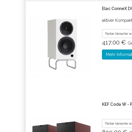
Elac ConneX D
aktiver Kompak
Farbe Variante 
417.00 €
Ge
Mehr Informa
KEF Coda W - 
Farbe Variante 