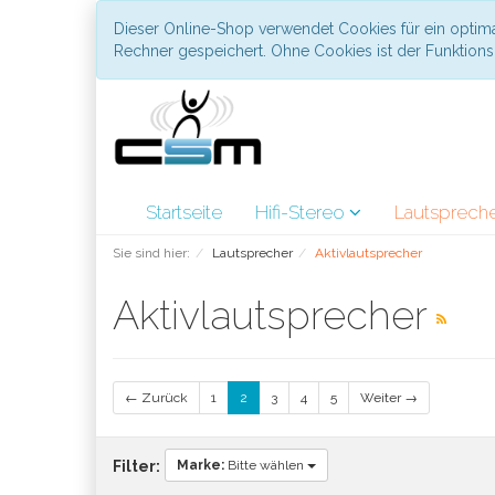
Dieser Online-Shop verwendet Cookies für ein optima
Rechner gespeichert. Ohne Cookies ist der Funktio
Startseite
Hifi-Stereo
Lautsprech
Sie sind hier:
Lautsprecher
Aktivlautsprecher
Aktivlautsprecher
← Zurück
1
2
3
4
5
Weiter →
Marke:
Bitte wählen
Filter: