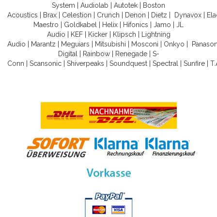
System
|
Audiolab
|
Autotek
|
Boston
Acoustics
|
Brax
|
Celestion
|
Crunch
|
Denon
|
Dietz
|
Dynavox
|
Ela
Maestro
|
Goldkabel
|
Helix
|
Hifonics
|
Jamo
|
JL
Audio
|
KEF
|
Kicker
|
Klipsch
|
Lightning
Audio
|
Marantz
|
Meguiars
|
Mitsubishi
|
Mosconi
|
Onkyo
|
Panason
Digital
|
Rainbow
|
Renegade
|
S-
Conn
|
Scansonic
|
Shiverpeaks
|
Soundquest
|
Spectral
|
Sunfire
|
T.