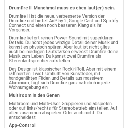
Drumfire II.
Manchmal muss es eben laut(er) sein
.
Drumfire II ist die neue, verbesserte Version der
Drumfire und bietet AirPlay 2, Google Cast und Spotify
Connect und einen noch besseren Klang als ihr
Vorgänger.
Drumfire liefert reinen Power-Sound mit superklaren
Details. Du hörst jedes winzige Detail deiner Musik und
kannst es physisch spüren. Aber laut ist nicht alles,
auch bei niedrigen Lautstärken erweckt Drumfire deine
Musik zum Leben. Du kannst zwei Drumfire als
Stereolautsprecher aufstellen.
Das Design ist klassischer Rock'n'Roll. Aber mit einem
raffinierten Twist. Umhüllt von Kunstleder, mit
handgenähten Fäden und Details aus massivem
Aluminium, fügt sich Drumfire ganz natürlich in jede
Wohnumgebung ein.
Multiroom in den Genen
Multiroom und Multi-User. Gruppieren und abspielen,
oder auf links/rechts für Stereobetrieb einstellen. Auf
allen zusammen abspielen. Oder auch nicht. Du
entscheidest.
App-Control