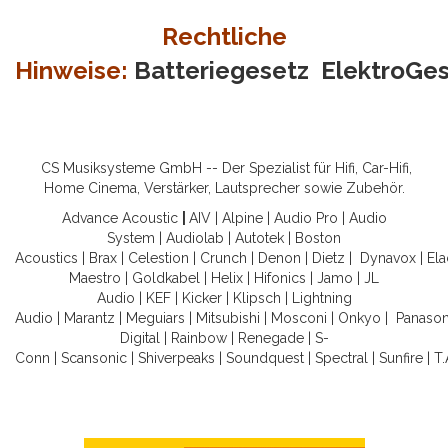
Rechtliche
Hinweise:
Batteriegesetz
ElektroGe
CS Musiksysteme GmbH -- Der Spezialist für Hifi, Car-Hifi,
Home Cinema, Verstärker, Lautsprecher sowie Zubehör.
Advance Acoustic
|
AIV
|
Alpine
|
Audio Pro
|
Audio
System
|
Audiolab
|
Autotek
|
Boston
Acoustics
|
Brax
|
Celestion
|
Crunch
|
Denon
|
Dietz
|
Dynavox
|
Ela
Maestro
|
Goldkabel
|
Helix
|
Hifonics
|
Jamo
|
JL
Audio
|
KEF
|
Kicker
|
Klipsch
|
Lightning
Audio
|
Marantz
|
Meguiars
|
Mitsubishi
|
Mosconi
|
Onkyo
|
Panason
Digital
|
Rainbow
|
Renegade
|
S-
Conn
|
Scansonic
|
Shiverpeaks
|
Soundquest
|
Spectral
|
Sunfire
|
T.