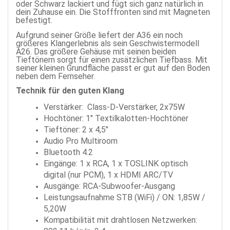
oder Schwarz lackiert und fügt sich ganz natürlich in
dein Zuhause ein. Die Stofffronten sind mit Magneten
befestigt.
Aufgrund seiner Größe liefert der A36 ein noch
größeres Klangerlebnis als sein Geschwistermodell
A26. Das größere Gehäuse mit seinen beiden
Tieftönern sorgt für einen zusätzlichen Tiefbass. Mit
seiner kleinen Grundfläche passt er gut auf den Boden
neben dem Fernseher.
Technik für den guten Klang
Verstärker: Class-D-Verstärker, 2x75W
Hochtöner: 1" Textilkalotten-Hochtöner
Tieftöner: 2 x 4,5"
Audio Pro Multiroom
Bluetooth 4.2
Eingänge: 1 x RCA, 1 x TOSLINK optisch
digital (nur PCM), 1 x HDMI ARC/TV
Ausgänge: RCA-Subwoofer-Ausgang
Leistungsaufnahme STB (WiFi) / ON: 1,85W /
5,20W
Kompatibilität mit drahtlosen Netzwerken: