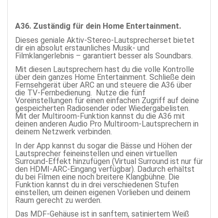
A36. Zuständig für dein Home Entertainment.
Dieses geniale Aktiv-Stereo-Lautsprecherset bietet
dir ein absolut erstaunliches Musik- und
Filmklangerlebnis – garantiert besser als Soundbars.
Mit diesen Lautsprechern hast du die volle Kontrolle
über dein ganzes Home Entertainment. Schließe dein
Fernsehgerät über ARC an und steuere die A36 über
die TV-Fernbedienung. Nutze die fünf
Voreinstellungen für einen einfachen Zugriff auf deine
gespeicherten Radiosender oder Wiedergabelisten.
Mit der Multiroom-Funktion kannst du die A36 mit
deinen anderen Audio Pro Multiroom-Lautsprechern in
deinem Netzwerk verbinden.
In der App kannst du sogar die Bässe und Höhen der
Lautsprecher feineinstellen und einen virtuellen
Surround-Effekt hinzufügen (Virtual Surround ist nur für
den HDMI-ARC-Eingang verfügbar). Dadurch erhältst
du bei Filmen eine noch breitere Klangbühne. Die
Funktion kannst du in drei verschiedenen Stufen
einstellen, um deinen eigenen Vorlieben und deinem
Raum gerecht zu werden.
Das MDF-Gehäuse ist in sanftem, satiniertem Weiß