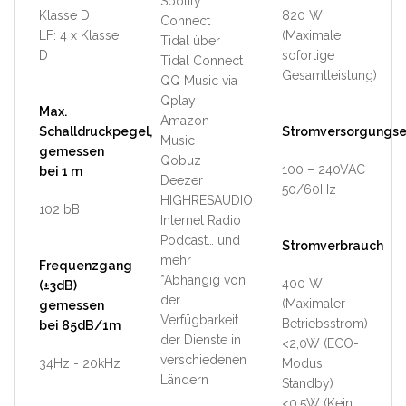
Spotify
Klasse D
820 W
Connect
LF: 4 x Klasse
(Maximale
Tidal über
D
sofortige
Tidal Connect
Gesamtleistung)
QQ Music via
Qplay
Max.
Amazon
Schalldruckpegel,
Stromversorgungs
Music
gemessen
Qobuz
100 – 240VAC
bei 1 m
Deezer
50/60Hz
HIGHRESAUDIO
102 bB
Internet Radio
Podcast… und
Stromverbrauch
mehr
Frequenzgang
*Abhängig von
400 W
(±3dB)
der
(Maximaler
gemessen
Verfügbarkeit
Betriebsstrom)
bei 85dB/1m
der Dienste in
<2,0W (ECO-
verschiedenen
34Hz - 20kHz
Modus
Ländern
Standby)
<0,5W (Kein