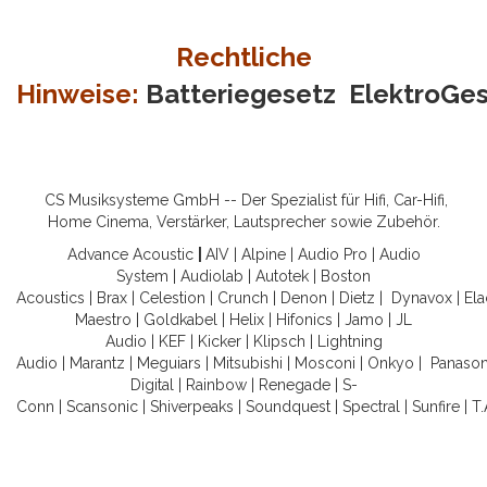
Rechtliche
Hinweise:
Batteriegesetz
ElektroGe
CS Musiksysteme GmbH -- Der Spezialist für Hifi, Car-Hifi,
Home Cinema, Verstärker, Lautsprecher sowie Zubehör.
Advance Acoustic
|
AIV
|
Alpine
|
Audio Pro
|
Audio
System
|
Audiolab
|
Autotek
|
Boston
Acoustics
|
Brax
|
Celestion
|
Crunch
|
Denon
|
Dietz
|
Dynavox
|
Ela
Maestro
|
Goldkabel
|
Helix
|
Hifonics
|
Jamo
|
JL
Audio
|
KEF
|
Kicker
|
Klipsch
|
Lightning
Audio
|
Marantz
|
Meguiars
|
Mitsubishi
|
Mosconi
|
Onkyo
|
Panason
Digital
|
Rainbow
|
Renegade
|
S-
Conn
|
Scansonic
|
Shiverpeaks
|
Soundquest
|
Spectral
|
Sunfire
|
T.