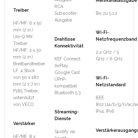
Mehrkanalausgabe
RCA
Treiber
Subwoofer-
Bis zu 5.1.2
Ausgabe
HF/MF: 6 x 50
mm (2 in.)
Wi-Fi-
Uni-Q MX
Drahtlose
Netzfrequenzband
Treiber
Konnektivität
HF/MF: 2 x 50
2,4 GHz / 5
mm (2 in.)
KEF Connect
GHz / 6 GHz
Breitbandtreiber
AirPlay
LF: 4 Stück
Google Cast
von 50 x 180
Wi-Fi-
UPnP-
mm (2 x 7 in.)
Netzstandard
kompatibel
P185 Treiber,
Bluetooth 5.3
unterstützt
IEEE
von VECO
802.11a/b/g/n/ac/a
IPv4, IPv6
Streaming-
Dienste
Verstärker
Verstärkerausgangs
Spotify via
HF/MF: 8 x