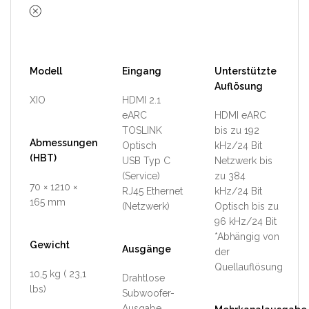
Modell
Eingang
Unterstützte
Auflösung
XIO
HDMI 2.1
eARC
HDMI eARC
TOSLINK
bis zu 192
Abmessungen
Optisch
kHz/24 Bit
(HBT)
USB Typ C
Netzwerk bis
(Service)
zu 384
70 × 1210 ×
RJ45 Ethernet
kHz/24 Bit
165 mm
(Netzwerk)
Optisch bis zu
96 kHz/24 Bit
*Abhängig von
Gewicht
Ausgänge
der
Quellauflösung
10,5 kg ( 23,1
Drahtlose
lbs)
Subwoofer-
Ausgabe