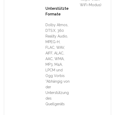
WiFi-Modus)
Unterstützte
Formate
Dolby Atmos,
DTS:X, 360
Reality Audio,
MPEG-H,
FLAC, WAV,
AIFF, ALAC,
AAC, WMA,
MP3, M4A,
LPCM und
Ogg Vorbis
*Abhängig von
der
Unterstützung
des
Quellgeräts